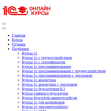
Перейти
к
содержимому
(нажмите
Enter)
Курсы 1С
Курсы 1С официальная сертификация
Главная
Курсы
Отзывы
Подборки
Курсы 1с
Курсы 1с с трудоустройством
Курсы 1с с сертификатом
Курсы 1с программирование
Курсы 1с программирование с трудоустройством
Курсы 1с программирование с дипломом
Курсы 1с аналитика
Курсы 1с аналитика с дипломом
Курсы 1с бухгалтерия 8.3
Курсы главного бухгалтера
Курсы бухгалтер-маркетплейсов
Курсы 1с для кадровиков
Курсы 1с документооборот