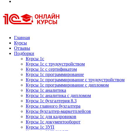
Курсы 1С
Курсы 1С официальная сертификация
Главная
Курсы
Отзывы
Подборки
Курсы 1с
Курсы 1с с трудоустройством
Курсы 1с с сертификатом
Курсы 1с программирование
Курсы 1с программирование с трудоустройством
Курсы 1с программирование с дипломом
Курсы 1с аналитика
Курсы 1с аналитика с дипломом
Курсы 1с бухгалтерия 8.3
Курсы главного бухгалтера
Курсы бухгалтер-маркетплейсов
Курсы 1с для кадровиков
Курсы 1с документооборот
Курсы 1с ЗУП