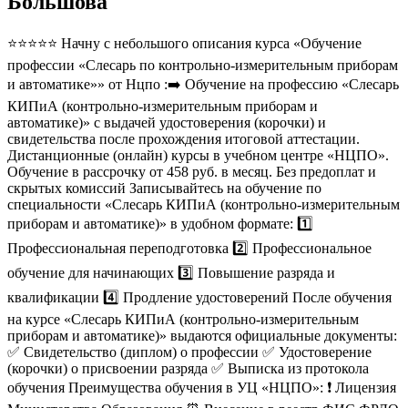
Большова
⭐⭐⭐⭐⭐ Начну с небольшого описания курса «Обучение
профессии «Слесарь по контрольно-измерительным приборам
и автоматике»» от Нцпо :➡️ Обучение на профессию «Слесарь
КИПиА (контрольно-измерительным приборам и
автоматике)» с выдачей удостоверения (корочки) и
свидетельства после прохождения итоговой аттестации.
Дистанционные (онлайн) курсы в учебном центре «НЦПО».
Обучение в рассрочку от 458 руб. в месяц. Без предоплат и
скрытых комиссий Записывайтесь на обучение по
специальности «Слесарь КИПиА (контрольно-измерительным
приборам и автоматике)» в удобном формате: 1️⃣
Профессиональная переподготовка 2️⃣ Профессиональное
обучение для начинающих 3️⃣ Повышение разряда и
квалификации 4️⃣ Продление удостоверений После обучения
на курсе «Слесарь КИПиА (контрольно-измерительным
приборам и автоматике)» выдаются официальные документы:
✅ Свидетельство (диплом) о профессии ✅ Удостоверение
(корочки) о присвоении разряда ✅ Выписка из протокола
обучения Преимущества обучения в УЦ «НЦПО»: ❗️ Лицензия