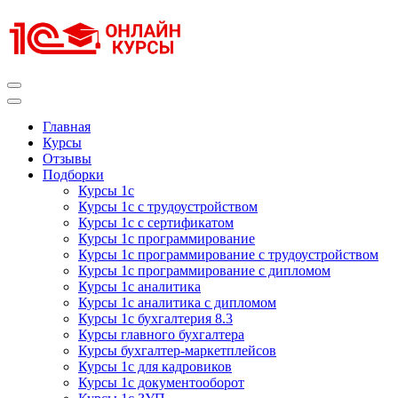
Перейти
к
содержимому
(нажмите
Enter)
Курсы 1С
Курсы 1С официальная сертификация
Главная
Курсы
Отзывы
Подборки
Курсы 1с
Курсы 1с с трудоустройством
Курсы 1с с сертификатом
Курсы 1с программирование
Курсы 1с программирование с трудоустройством
Курсы 1с программирование с дипломом
Курсы 1с аналитика
Курсы 1с аналитика с дипломом
Курсы 1с бухгалтерия 8.3
Курсы главного бухгалтера
Курсы бухгалтер-маркетплейсов
Курсы 1с для кадровиков
Курсы 1с документооборот