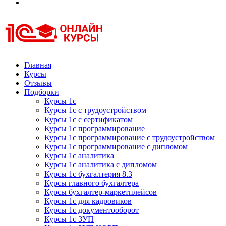
Курсы 1С
Курсы 1С официальная сертификация
Главная
Курсы
Отзывы
Подборки
Курсы 1с
Курсы 1с с трудоустройством
Курсы 1с с сертификатом
Курсы 1с программирование
Курсы 1с программирование с трудоустройством
Курсы 1с программирование с дипломом
Курсы 1с аналитика
Курсы 1с аналитика с дипломом
Курсы 1с бухгалтерия 8.3
Курсы главного бухгалтера
Курсы бухгалтер-маркетплейсов
Курсы 1с для кадровиков
Курсы 1с документооборот
Курсы 1с ЗУП