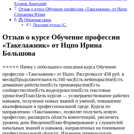
Егоров Анатолий
Отзыв о курсе Обучение профессии «Такелажник» от Нцпо
Степанова Юлия
📩 Обратная связь
Похожие курсы 1С:
Отзыв о курсе Обучение профессии
«Такелажник» от Нцпо Ирина
Большова
⭐⭐⭐⭐⭐ Начну с небольшого описания курса Обучение
профессии «Такелажник» от Нцпо. Рассрочка:от 458 руб. в
месяц|Продолжительность:160 час|Есть вебинары:true|Есть
домашние работы:true|Есть тренажеры:true|Есть
сообщество:true|Есть видеоуроки:true|Есть текстовые
уроки:true|План:Цель курсов — усовершенствование рабочих
навыков, получение новых знаний и умений, повышение
квалификации в профессиональной среде. Курсы по
направлению «Такелажник», позволят получить новую
профессию, расширить область компетенций, увеличить
уровень дохо Введение|План:Формирование у слушателей
начальных знаний и навыков, направленных на понимание
профессиональной области. Изучение терминологии,