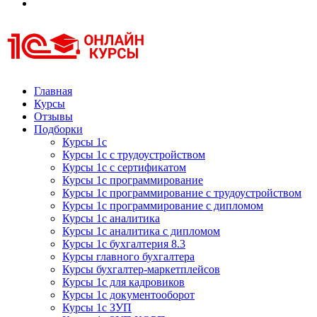
Курсы 1С
Курсы 1С официальная сертификация
Главная
Курсы
Отзывы
Подборки
Курсы 1с
Курсы 1с с трудоустройством
Курсы 1с с сертификатом
Курсы 1с программирование
Курсы 1с программирование с трудоустройством
Курсы 1с программирование с дипломом
Курсы 1с аналитика
Курсы 1с аналитика с дипломом
Курсы 1с бухгалтерия 8.3
Курсы главного бухгалтера
Курсы бухгалтер-маркетплейсов
Курсы 1с для кадровиков
Курсы 1с документооборот
Курсы 1с ЗУП