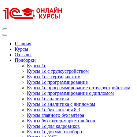
Перейти
к
содержимому
(нажмите
Enter)
Курсы 1С
Курсы 1С официальная сертификация
Главная
Курсы
Отзывы
Подборки
Курсы 1с
Курсы 1с с трудоустройством
Курсы 1с с сертификатом
Курсы 1с программирование
Курсы 1с программирование с трудоустройством
Курсы 1с программирование с дипломом
Курсы 1с аналитика
Курсы 1с аналитика с дипломом
Курсы 1с бухгалтерия 8.3
Курсы главного бухгалтера
Курсы бухгалтер-маркетплейсов
Курсы 1с для кадровиков
Курсы 1с документооборот