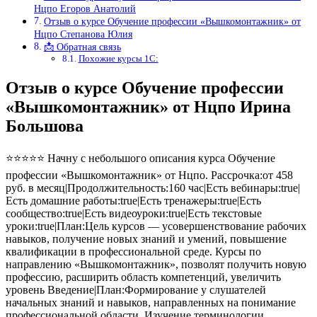
Нцпо Егоров Анатолий
Отзыв о курсе Обучение профессии «Вышкомонтажник» от
Нцпо Степанова Юлия
📩 Обратная связь
Похожие курсы 1С:
Отзыв о курсе Обучение профессии
«Вышкомонтажник» от Нцпо Ирина
Большова
⭐⭐⭐⭐⭐ Начну с небольшого описания курса Обучение
профессии «Вышкомонтажник» от Нцпо. Рассрочка:от 458
руб. в месяц|Продолжительность:160 час|Есть вебинары:true|
Есть домашние работы:true|Есть тренажеры:true|Есть
сообщество:true|Есть видеоуроки:true|Есть текстовые
уроки:true|План:Цель курсов — усовершенствование рабочих
навыков, получение новых знаний и умений, повышение
квалификации в профессиональной среде. Курсы по
направлению «Вышкомонтажник», позволят получить новую
профессию, расширить область компетенций, увеличить
уровень Введение|План:Формирование у слушателей
начальных знаний и навыков, направленных на понимание
профессиональной области. Изучение терминологии,