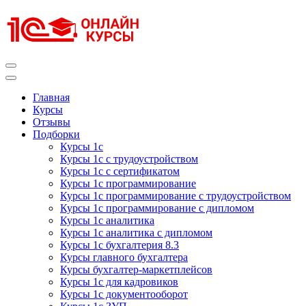
Перейти
к
содержимому
(нажмите
Enter)
Курсы 1С
Курсы 1С официальная сертификация
Главная
Курсы
Отзывы
Подборки
Курсы 1с
Курсы 1с с трудоустройством
Курсы 1с с сертификатом
Курсы 1с программирование
Курсы 1с программирование с трудоустройством
Курсы 1с программирование с дипломом
Курсы 1с аналитика
Курсы 1с аналитика с дипломом
Курсы 1с бухгалтерия 8.3
Курсы главного бухгалтера
Курсы бухгалтер-маркетплейсов
Курсы 1с для кадровиков
Курсы 1с документооборот