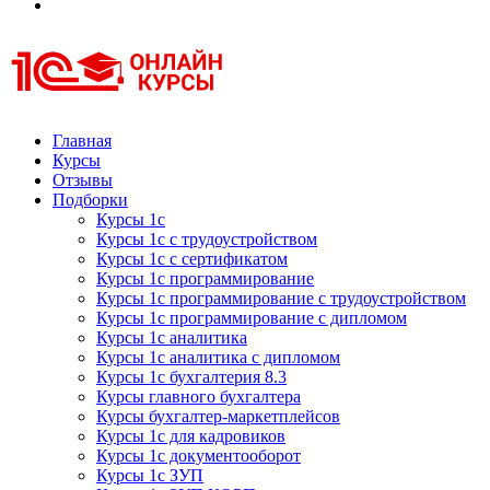
Курсы 1С
Курсы 1С официальная сертификация
Главная
Курсы
Отзывы
Подборки
Курсы 1с
Курсы 1с с трудоустройством
Курсы 1с с сертификатом
Курсы 1с программирование
Курсы 1с программирование с трудоустройством
Курсы 1с программирование с дипломом
Курсы 1с аналитика
Курсы 1с аналитика с дипломом
Курсы 1с бухгалтерия 8.3
Курсы главного бухгалтера
Курсы бухгалтер-маркетплейсов
Курсы 1с для кадровиков
Курсы 1с документооборот
Курсы 1с ЗУП