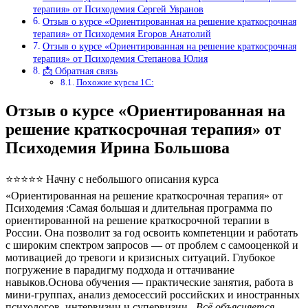
терапия» от Психодемия Сергей Увранов
Отзыв о курсе «Ориентированная на решение краткосрочная
терапия» от Психодемия Егоров Анатолий
Отзыв о курсе «Ориентированная на решение краткосрочная
терапия» от Психодемия Степанова Юлия
📩 Обратная связь
Похожие курсы 1С:
Отзыв о курсе «Ориентированная на
решение краткосрочная терапия» от
Психодемия Ирина Большова
⭐⭐⭐⭐⭐ Начну с небольшого описания курса
«Ориентированная на решение краткосрочная терапия» от
Психодемия :Самая большая и длительная программа по
ориентированной на решение краткосрочной терапии в
России. Она позволит за год освоить компетенции и работать
с широким спектром запросов — от проблем с самооценкой и
мотивацией до тревоги и кризисных ситуаций. Глубокое
погружение в парадигму подхода и оттачивание
навыков.Основа обучения — практические занятия, работа в
мини-группах, анализ демосессий российских и иностранных
психологов, интервизии и супервизии..
Всё объясняется