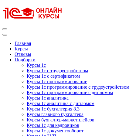
Перейти
к
содержимому
(нажмите
Enter)
Курсы 1С
Курсы 1С официальная сертификация
Главная
Курсы
Отзывы
Подборки
Курсы 1с
Курсы 1с с трудоустройством
Курсы 1с с сертификатом
Курсы 1с программирование
Курсы 1с программирование с трудоустройством
Курсы 1с программирование с дипломом
Курсы 1с аналитика
Курсы 1с аналитика с дипломом
Курсы 1с бухгалтерия 8.3
Курсы главного бухгалтера
Курсы бухгалтер-маркетплейсов
Курсы 1с для кадровиков
Курсы 1с документооборот