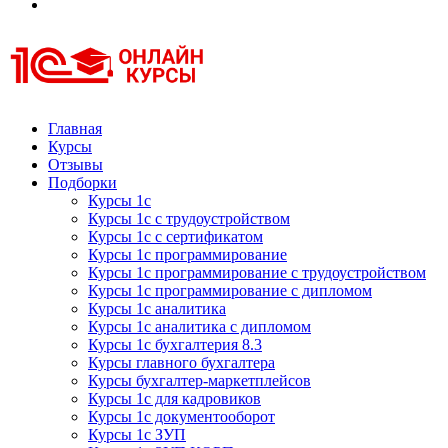
Курсы 1С
Курсы 1С официальная сертификация
Главная
Курсы
Отзывы
Подборки
Курсы 1с
Курсы 1с с трудоустройством
Курсы 1с с сертификатом
Курсы 1с программирование
Курсы 1с программирование с трудоустройством
Курсы 1с программирование с дипломом
Курсы 1с аналитика
Курсы 1с аналитика с дипломом
Курсы 1с бухгалтерия 8.3
Курсы главного бухгалтера
Курсы бухгалтер-маркетплейсов
Курсы 1с для кадровиков
Курсы 1с документооборот
Курсы 1с ЗУП