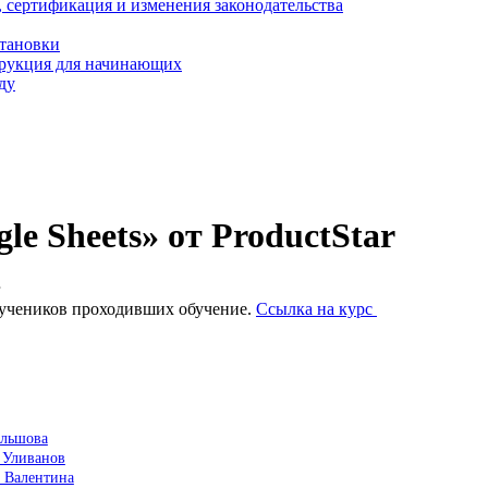
, сертификация и изменения законодательства
становки
трукция для начинающих
ду
e Sheets» от ProductStar
х учеников проходивших обучение.
Ссылка на курс
ольшова
й Уливанов
а Валентина