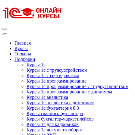
Перейти
к
содержимому
(нажмите
Enter)
Курсы 1С
Курсы 1С официальная сертификация
Главная
Курсы
Отзывы
Подборки
Курсы 1с
Курсы 1с с трудоустройством
Курсы 1с с сертификатом
Курсы 1с программирование
Курсы 1с программирование с трудоустройством
Курсы 1с программирование с дипломом
Курсы 1с аналитика
Курсы 1с аналитика с дипломом
Курсы 1с бухгалтерия 8.3
Курсы главного бухгалтера
Курсы бухгалтер-маркетплейсов
Курсы 1с для кадровиков
Курсы 1с документооборот