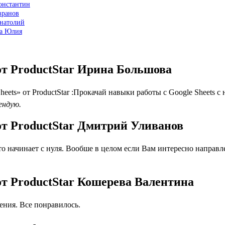
Константин
вранов
Анатолий
ва Юлия
от ProductStar Ирина Большова
ts» от ProductStar :Прокачай навыки работы с Google Sheets с 
ендую.
от ProductStar Дмитрий Уливанов
о начинает с нуля. Вообше в целом если Вам интересно направл
от ProductStar Кошерева Валентина
ния. Все понравилось.