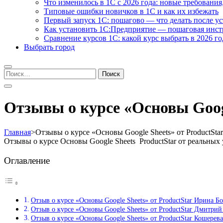
Что изменилось в 1С с 2026 года: новые требования
Типовые ошибки новичков в 1С и как их избежать
Первый запуск 1С: пошагово — что делать после у
Как установить 1С:Предприятие — пошаговая инс
Сравнение курсов 1С: какой курс выбрать в 2026 го
Выбрать город
Найти:
Отзывы о курсе «Основы Googl
Главная
>
Отзывы о курсе «Основы Google Sheets» от ProductStar
Отзывы о курсе Основы Google Sheets ProductStar от реальны
Оглавление
Отзыв о курсе «Основы Google Sheets» от ProductStar Ирина Б
Отзыв о курсе «Основы Google Sheets» от ProductStar Дмитри
Отзыв о курсе «Основы Google Sheets» от ProductStar Кошерев