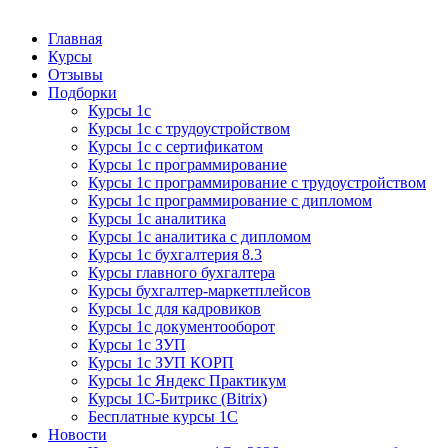
Курсы 1С
Курсы 1С официальная сертификация
Главная
Курсы
Отзывы
Подборки
Курсы 1с
Курсы 1с с трудоустройством
Курсы 1с с сертификатом
Курсы 1с программирование
Курсы 1с программирование с трудоустройством
Курсы 1с программирование с дипломом
Курсы 1с аналитика
Курсы 1с аналитика с дипломом
Курсы 1с бухгалтерия 8.3
Курсы главного бухгалтера
Курсы бухгалтер-маркетплейсов
Курсы 1с для кадровиков
Курсы 1с документооборот
Курсы 1с ЗУП
Курсы 1с ЗУП КОРП
Курсы 1с Яндекс Практикум
Курсы 1С-Битрикс (Bitrix)
Бесплатные курсы 1С
Новости