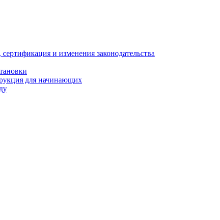
, сертификация и изменения законодательства
становки
трукция для начинающих
ду