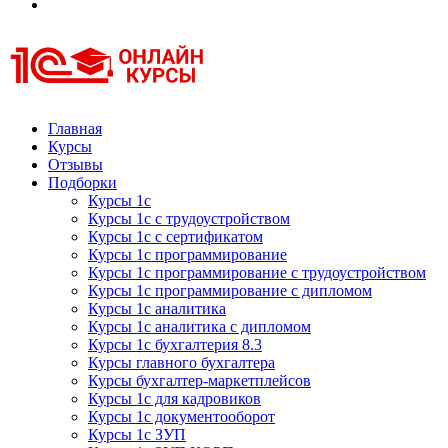
Курсы 1С
Курсы 1С официальная сертификация
Главная
Курсы
Отзывы
Подборки
Курсы 1с
Курсы 1с с трудоустройством
Курсы 1с с сертификатом
Курсы 1с программирование
Курсы 1с программирование с трудоустройством
Курсы 1с программирование с дипломом
Курсы 1с аналитика
Курсы 1с аналитика с дипломом
Курсы 1с бухгалтерия 8.3
Курсы главного бухгалтера
Курсы бухгалтер-маркетплейсов
Курсы 1с для кадровиков
Курсы 1с документооборот
Курсы 1с ЗУП