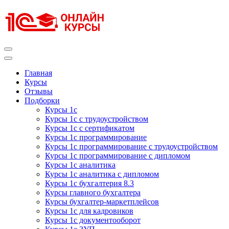
Перейти
к
содержимому
(нажмите
Enter)
Курсы 1С
Курсы 1С официальная сертификация
Главная
Курсы
Отзывы
Подборки
Курсы 1с
Курсы 1с с трудоустройством
Курсы 1с с сертификатом
Курсы 1с программирование
Курсы 1с программирование с трудоустройством
Курсы 1с программирование с дипломом
Курсы 1с аналитика
Курсы 1с аналитика с дипломом
Курсы 1с бухгалтерия 8.3
Курсы главного бухгалтера
Курсы бухгалтер-маркетплейсов
Курсы 1с для кадровиков
Курсы 1с документооборот