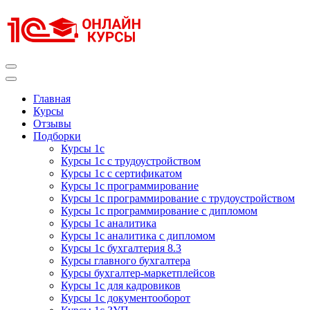
Перейти
к
содержимому
(нажмите
Enter)
Курсы 1С
Курсы 1С официальная сертификация
Главная
Курсы
Отзывы
Подборки
Курсы 1с
Курсы 1с с трудоустройством
Курсы 1с с сертификатом
Курсы 1с программирование
Курсы 1с программирование с трудоустройством
Курсы 1с программирование с дипломом
Курсы 1с аналитика
Курсы 1с аналитика с дипломом
Курсы 1с бухгалтерия 8.3
Курсы главного бухгалтера
Курсы бухгалтер-маркетплейсов
Курсы 1с для кадровиков
Курсы 1с документооборот