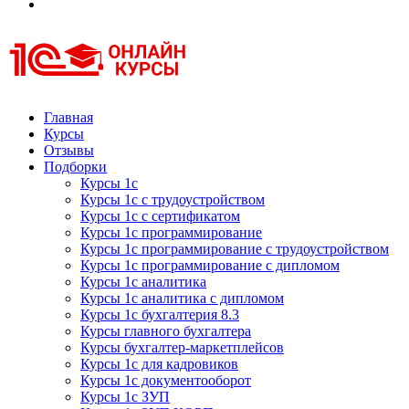
Курсы 1С
Курсы 1С официальная сертификация
Главная
Курсы
Отзывы
Подборки
Курсы 1с
Курсы 1с с трудоустройством
Курсы 1с с сертификатом
Курсы 1с программирование
Курсы 1с программирование с трудоустройством
Курсы 1с программирование с дипломом
Курсы 1с аналитика
Курсы 1с аналитика с дипломом
Курсы 1с бухгалтерия 8.3
Курсы главного бухгалтера
Курсы бухгалтер-маркетплейсов
Курсы 1с для кадровиков
Курсы 1с документооборот
Курсы 1с ЗУП