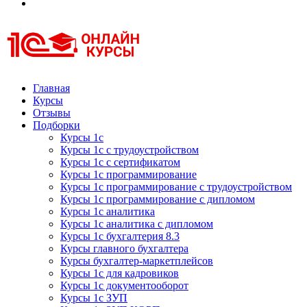
Курсы 1С
Курсы 1С официальная сертификация
Главная
Курсы
Отзывы
Подборки
Курсы 1с
Курсы 1с с трудоустройством
Курсы 1с с сертификатом
Курсы 1с программирование
Курсы 1с программирование с трудоустройством
Курсы 1с программирование с дипломом
Курсы 1с аналитика
Курсы 1с аналитика с дипломом
Курсы 1с бухгалтерия 8.3
Курсы главного бухгалтера
Курсы бухгалтер-маркетплейсов
Курсы 1с для кадровиков
Курсы 1с документооборот
Курсы 1с ЗУП