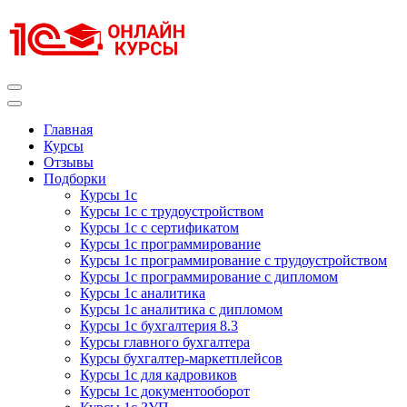
Перейти
к
содержимому
(нажмите
Enter)
Курсы 1С
Курсы 1С официальная сертификация
Главная
Курсы
Отзывы
Подборки
Курсы 1с
Курсы 1с с трудоустройством
Курсы 1с с сертификатом
Курсы 1с программирование
Курсы 1с программирование с трудоустройством
Курсы 1с программирование с дипломом
Курсы 1с аналитика
Курсы 1с аналитика с дипломом
Курсы 1с бухгалтерия 8.3
Курсы главного бухгалтера
Курсы бухгалтер-маркетплейсов
Курсы 1с для кадровиков
Курсы 1с документооборот