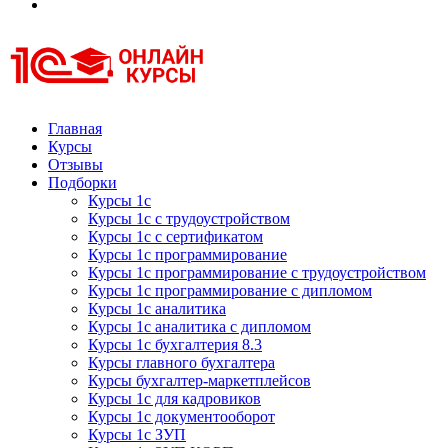
Курсы 1С
Курсы 1С официальная сертификация
Главная
Курсы
Отзывы
Подборки
Курсы 1с
Курсы 1с с трудоустройством
Курсы 1с с сертификатом
Курсы 1с программирование
Курсы 1с программирование с трудоустройством
Курсы 1с программирование с дипломом
Курсы 1с аналитика
Курсы 1с аналитика с дипломом
Курсы 1с бухгалтерия 8.3
Курсы главного бухгалтера
Курсы бухгалтер-маркетплейсов
Курсы 1с для кадровиков
Курсы 1с документооборот
Курсы 1с ЗУП