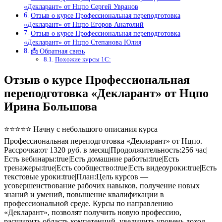
«Декларант» от Нцпо Сергей Увранов
Отзыв о курсе Профессиональная переподготовка
«Декларант» от Нцпо Егоров Анатолий
Отзыв о курсе Профессиональная переподготовка
«Декларант» от Нцпо Степанова Юлия
📩 Обратная связь
Похожие курсы 1С:
Отзыв о курсе Профессиональная
переподготовка «Декларант» от Нцпо
Ирина Большова
⭐⭐⭐⭐⭐ Начну с небольшого описания курса
Профессиональная переподготовка «Декларант» от Нцпо.
Рассрочка:от 1320 руб. в месяц|Продолжительность:256 час|
Есть вебинары:true|Есть домашние работы:true|Есть
тренажеры:true|Есть сообщество:true|Есть видеоуроки:true|Есть
текстовые уроки:true|План:Цель курсов —
усовершенствование рабочих навыков, получение новых
знаний и умений, повышение квалификации в
профессиональной среде. Курсы по направлению
«Декларант», позволят получить новую профессию,
расширить область компетенций, увеличить уровень доход