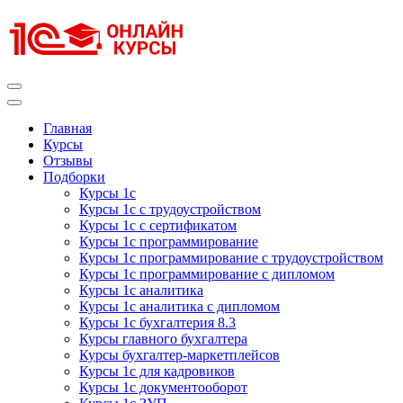
Перейти
к
содержимому
(нажмите
Enter)
Курсы 1С
Курсы 1С официальная сертификация
Главная
Курсы
Отзывы
Подборки
Курсы 1с
Курсы 1с с трудоустройством
Курсы 1с с сертификатом
Курсы 1с программирование
Курсы 1с программирование с трудоустройством
Курсы 1с программирование с дипломом
Курсы 1с аналитика
Курсы 1с аналитика с дипломом
Курсы 1с бухгалтерия 8.3
Курсы главного бухгалтера
Курсы бухгалтер-маркетплейсов
Курсы 1с для кадровиков
Курсы 1с документооборот