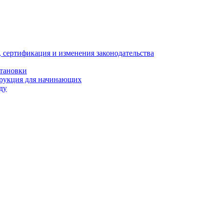
, сертификация и изменения законодательства
становки
трукция для начинающих
ду