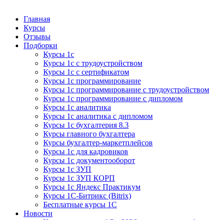
Курсы 1С
Курсы 1С официальная сертификация
Главная
Курсы
Отзывы
Подборки
Курсы 1с
Курсы 1с с трудоустройством
Курсы 1с с сертификатом
Курсы 1с программирование
Курсы 1с программирование с трудоустройством
Курсы 1с программирование с дипломом
Курсы 1с аналитика
Курсы 1с аналитика с дипломом
Курсы 1с бухгалтерия 8.3
Курсы главного бухгалтера
Курсы бухгалтер-маркетплейсов
Курсы 1с для кадровиков
Курсы 1с документооборот
Курсы 1с ЗУП
Курсы 1с ЗУП КОРП
Курсы 1с Яндекс Практикум
Курсы 1С-Битрикс (Bitrix)
Бесплатные курсы 1С
Новости