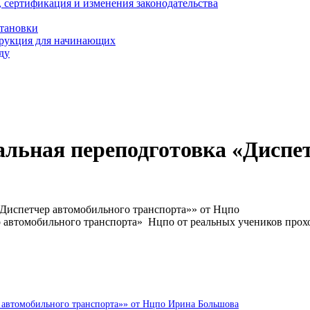
, сертификация и изменения законодательства
становки
трукция для начинающих
ду
льная переподготовка «Диспе
Диспетчер автомобильного транспорта»» от Нцпо
р автомобильного транспорта» Нцпо от реальных учеников про
 автомобильного транспорта»» от Нцпо Ирина Большова