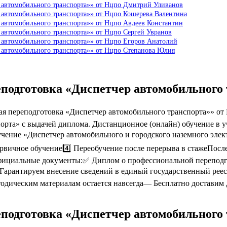
р автомобильного транспорта»» от Нцпо Дмитрий Уливанов
 автомобильного транспорта»» от Нцпо Кошерева Валентина
 автомобильного транспорта»» от Нцпо Авдеев Константин
 автомобильного транспорта»» от Нцпо Сергей Увранов
 автомобильного транспорта»» от Нцпо Егоров Анатолий
 автомобильного транспорта»» от Нцпо Степанова Юлия
еподготовка «Диспетчер автомобильного
 переподготовка «Диспетчер автомобильного транспорта»» от 
порта» с выдачей диплома. Дистанционное (онлайн) обучение в 
чение «Диспетчер автомобильного и городского наземного элект
рвичное обучение4️⃣ Переобучение после перерыва в стажеПосл
 официальные документы:✅ Диплом о профессиональной перепо
рантируем внесение сведений в единый государственный реест
одическим материалам остается навсегда— Бесплатно доставим
еподготовка «Диспетчер автомобильного