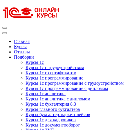
Перейти
к
содержимому
(нажмите
Enter)
Курсы 1С
Курсы 1С официальная сертификация
Главная
Курсы
Отзывы
Подборки
Курсы 1с
Курсы 1с с трудоустройством
Курсы 1с с сертификатом
Курсы 1с программирование
Курсы 1с программирование с трудоустройством
Курсы 1с программирование с дипломом
Курсы 1с аналитика
Курсы 1с аналитика с дипломом
Курсы 1с бухгалтерия 8.3
Курсы главного бухгалтера
Курсы бухгалтер-маркетплейсов
Курсы 1с для кадровиков
Курсы 1с документооборот