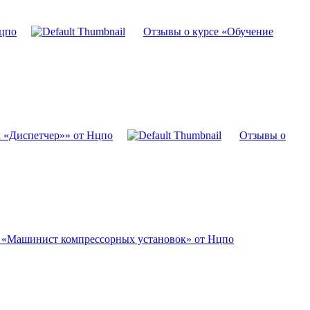
Нцпо
Отзывы о курсе «Обучение
а «Диспетчер»» от Нцпо
Отзывы о
 «Машинист компрессорных установок» от Нцпо