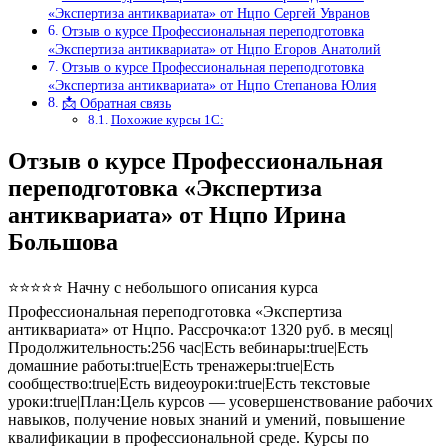
«Экспертиза антиквариата» от Нцпо Сергей Увранов
Отзыв о курсе Профессиональная переподготовка
«Экспертиза антиквариата» от Нцпо Егоров Анатолий
Отзыв о курсе Профессиональная переподготовка
«Экспертиза антиквариата» от Нцпо Степанова Юлия
📩 Обратная связь
Похожие курсы 1С:
Отзыв о курсе Профессиональная
переподготовка «Экспертиза
антиквариата» от Нцпо Ирина
Большова
⭐⭐⭐⭐⭐ Начну с небольшого описания курса
Профессиональная переподготовка «Экспертиза
антиквариата» от Нцпо. Рассрочка:от 1320 руб. в месяц|
Продолжительность:256 час|Есть вебинары:true|Есть
домашние работы:true|Есть тренажеры:true|Есть
сообщество:true|Есть видеоуроки:true|Есть текстовые
уроки:true|План:Цель курсов — усовершенствование рабочих
навыков, получение новых знаний и умений, повышение
квалификации в профессиональной среде. Курсы по