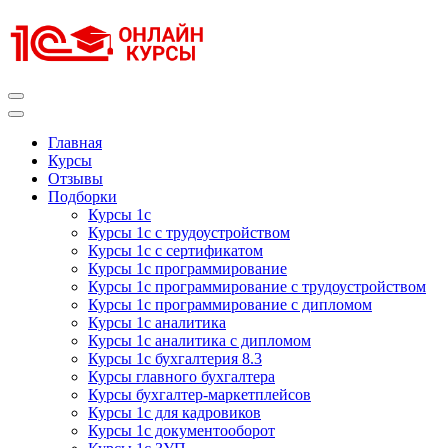
Перейти
к
содержимому
(нажмите
Enter)
Курсы 1С
Курсы 1С официальная сертификация
Главная
Курсы
Отзывы
Подборки
Курсы 1с
Курсы 1с с трудоустройством
Курсы 1с с сертификатом
Курсы 1с программирование
Курсы 1с программирование с трудоустройством
Курсы 1с программирование с дипломом
Курсы 1с аналитика
Курсы 1с аналитика с дипломом
Курсы 1с бухгалтерия 8.3
Курсы главного бухгалтера
Курсы бухгалтер-маркетплейсов
Курсы 1с для кадровиков
Курсы 1с документооборот