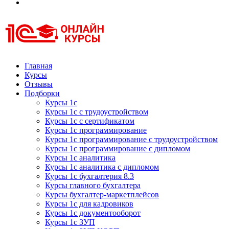
Курсы 1С
Курсы 1С официальная сертификация
Главная
Курсы
Отзывы
Подборки
Курсы 1с
Курсы 1с с трудоустройством
Курсы 1с с сертификатом
Курсы 1с программирование
Курсы 1с программирование с трудоустройством
Курсы 1с программирование с дипломом
Курсы 1с аналитика
Курсы 1с аналитика с дипломом
Курсы 1с бухгалтерия 8.3
Курсы главного бухгалтера
Курсы бухгалтер-маркетплейсов
Курсы 1с для кадровиков
Курсы 1с документооборот
Курсы 1с ЗУП