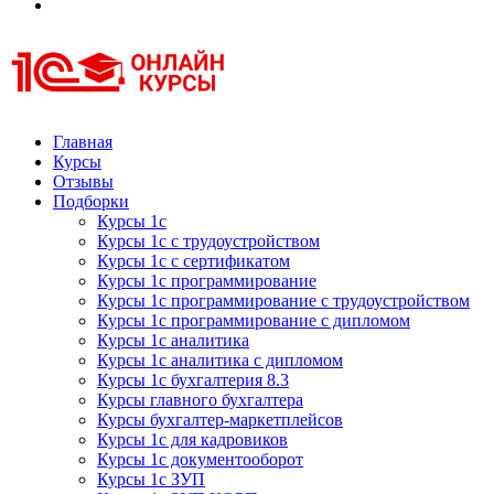
Курсы 1С
Курсы 1С официальная сертификация
Главная
Курсы
Отзывы
Подборки
Курсы 1с
Курсы 1с с трудоустройством
Курсы 1с с сертификатом
Курсы 1с программирование
Курсы 1с программирование с трудоустройством
Курсы 1с программирование с дипломом
Курсы 1с аналитика
Курсы 1с аналитика с дипломом
Курсы 1с бухгалтерия 8.3
Курсы главного бухгалтера
Курсы бухгалтер-маркетплейсов
Курсы 1с для кадровиков
Курсы 1с документооборот
Курсы 1с ЗУП