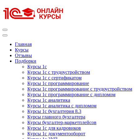
Перейти
к
содержимому
(нажмите
Enter)
Курсы 1С
Курсы 1С официальная сертификация
Главная
Курсы
Отзывы
Подборки
Курсы 1с
Курсы 1с с трудоустройством
Курсы 1с с сертификатом
Курсы 1с программирование
Курсы 1с программирование с трудоустройством
Курсы 1с программирование с дипломом
Курсы 1с аналитика
Курсы 1с аналитика с дипломом
Курсы 1с бухгалтерия 8.3
Курсы главного бухгалтера
Курсы бухгалтер-маркетплейсов
Курсы 1с для кадровиков
Курсы 1с документооборот