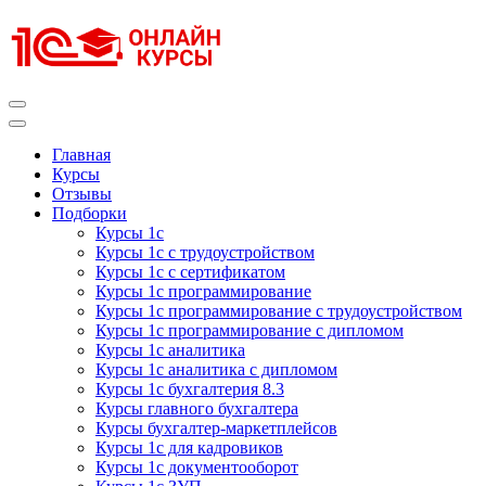
Перейти
к
содержимому
(нажмите
Enter)
Курсы 1С
Курсы 1С официальная сертификация
Главная
Курсы
Отзывы
Подборки
Курсы 1с
Курсы 1с с трудоустройством
Курсы 1с с сертификатом
Курсы 1с программирование
Курсы 1с программирование с трудоустройством
Курсы 1с программирование с дипломом
Курсы 1с аналитика
Курсы 1с аналитика с дипломом
Курсы 1с бухгалтерия 8.3
Курсы главного бухгалтера
Курсы бухгалтер-маркетплейсов
Курсы 1с для кадровиков
Курсы 1с документооборот