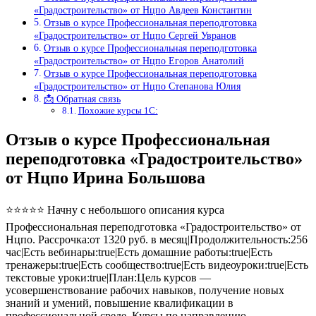
«Градостроительство» от Нцпо Авдеев Константин
Отзыв о курсе Профессиональная переподготовка
«Градостроительство» от Нцпо Сергей Увранов
Отзыв о курсе Профессиональная переподготовка
«Градостроительство» от Нцпо Егоров Анатолий
Отзыв о курсе Профессиональная переподготовка
«Градостроительство» от Нцпо Степанова Юлия
📩 Обратная связь
Похожие курсы 1С:
Отзыв о курсе Профессиональная
переподготовка «Градостроительство»
от Нцпо Ирина Большова
⭐⭐⭐⭐⭐ Начну с небольшого описания курса
Профессиональная переподготовка «Градостроительство» от
Нцпо. Рассрочка:от 1320 руб. в месяц|Продолжительность:256
час|Есть вебинары:true|Есть домашние работы:true|Есть
тренажеры:true|Есть сообщество:true|Есть видеоуроки:true|Есть
текстовые уроки:true|План:Цель курсов —
усовершенствование рабочих навыков, получение новых
знаний и умений, повышение квалификации в
профессиональной среде. Курсы по направлению