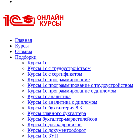
Курсы 1С
Курсы 1С официальная сертификация
Главная
Курсы
Отзывы
Подборки
Курсы 1с
Курсы 1с с трудоустройством
Курсы 1с с сертификатом
Курсы 1с программирование
Курсы 1с программирование с трудоустройством
Курсы 1с программирование с дипломом
Курсы 1с аналитика
Курсы 1с аналитика с дипломом
Курсы 1с бухгалтерия 8.3
Курсы главного бухгалтера
Курсы бухгалтер-маркетплейсов
Курсы 1с для кадровиков
Курсы 1с документооборот
Курсы 1с ЗУП