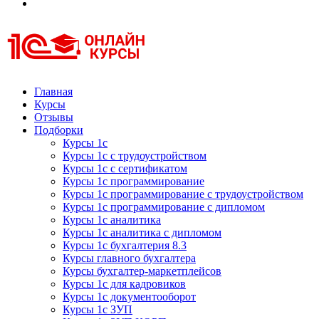
Курсы 1С
Курсы 1С официальная сертификация
Главная
Курсы
Отзывы
Подборки
Курсы 1с
Курсы 1с с трудоустройством
Курсы 1с с сертификатом
Курсы 1с программирование
Курсы 1с программирование с трудоустройством
Курсы 1с программирование с дипломом
Курсы 1с аналитика
Курсы 1с аналитика с дипломом
Курсы 1с бухгалтерия 8.3
Курсы главного бухгалтера
Курсы бухгалтер-маркетплейсов
Курсы 1с для кадровиков
Курсы 1с документооборот
Курсы 1с ЗУП