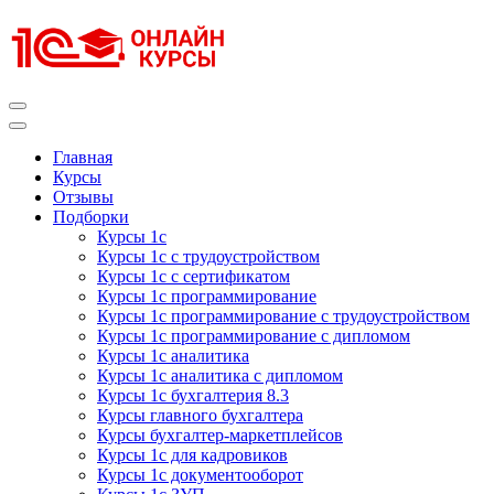
Перейти
к
содержимому
(нажмите
Enter)
Курсы 1С
Курсы 1С официальная сертификация
Главная
Курсы
Отзывы
Подборки
Курсы 1с
Курсы 1с с трудоустройством
Курсы 1с с сертификатом
Курсы 1с программирование
Курсы 1с программирование с трудоустройством
Курсы 1с программирование с дипломом
Курсы 1с аналитика
Курсы 1с аналитика с дипломом
Курсы 1с бухгалтерия 8.3
Курсы главного бухгалтера
Курсы бухгалтер-маркетплейсов
Курсы 1с для кадровиков
Курсы 1с документооборот