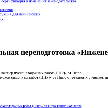
, сертификация и изменения законодательства
становки
трукция для начинающих
ду
льная переподготовка «Инжене
Инженер пусконаладочных работ (ПНР)» от Нцпо
пусконаладочных работ (ПНР)» от Нцпо от реальных учеников 
усконаладочных работ (ПНР)» от Нцпо Ирина Большова