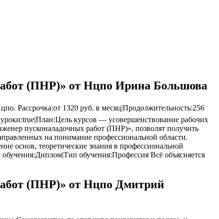
работ (ПНР)» от Нцпо Ирина Большова
о. Рассрочка:от 1320 руб. в месяц|Продолжительность:256
вые уроки:true|План:Цель курсов — усовершенствование рабочих
женер пусконаладочных работ (ПНР)», позволят получить
аправленных на понимание профессиональной области.
ние основ, теоретические знания в профессиональной
т обучения:Диплом|Тип обучения:Профессия Всё объясняется
работ (ПНР)» от Нцпо Дмитрий