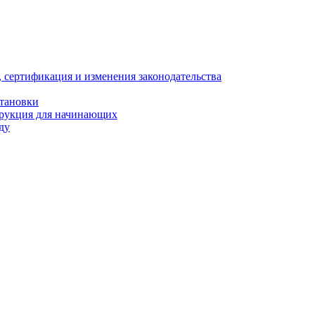
, сертификация и изменения законодательства
становки
трукция для начинающих
ду