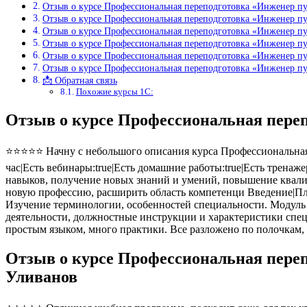
Отзыв о курсе Профессиональная переподготовка «Инженер п
Отзыв о курсе Профессиональная переподготовка «Инженер п
Отзыв о курсе Профессиональная переподготовка «Инженер п
Отзыв о курсе Профессиональная переподготовка «Инженер пу
Отзыв о курсе Профессиональная переподготовка «Инженер п
Отзыв о курсе Профессиональная переподготовка «Инженер п
📩 Обратная связь
Похожие курсы 1С:
Отзыв о курсе Профессиональная пере
⭐⭐⭐⭐⭐ Начну с небольшого описания курса Профессиональная 
час|Есть вебинары:true|Есть домашние работы:true|Есть тренаж
навыков, получение новых знаний и умений, повышение квали
новую профессию, расширить область компетенци Введение|Пл
Изучение терминологии, особенностей специальности. Модуль 
деятельности, должностные инструкции и характеристики спец
простым языком, много практики. Все разложено по полочкам,
Отзыв о курсе Профессиональная пере
Уливанов