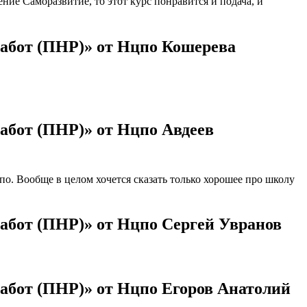
ие Саморазвитие, то этот курс понравится и подача, и
абот (ПНР)» от Нцпо Кошерева
абот (ПНР)» от Нцпо Авдеев
. Вообще в целом хочется сказать только хорошее про школу
абот (ПНР)» от Нцпо Сергей Увранов
абот (ПНР)» от Нцпо Егоров Анатолий