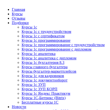
Курсы 1С
Курсы 1С официальная сертификация
Главная
Курсы
Отзывы
Подборки
Курсы 1с
Курсы 1с с трудоустройством
Курсы 1с с сертификатом
Курсы 1с программирование
Курсы 1с программирование с трудоустройством
Курсы 1с программирование с дипломом
Курсы 1с аналитика
Курсы 1с аналитика с дипломом
Курсы 1с бухгалтерия 8.3
Курсы главного бухгалтера
Курсы бухгалтер-маркетплейсов
Курсы 1с для кадровиков
Курсы 1с документооборот
Курсы 1с ЗУП
Курсы 1с ЗУП КОРП
Курсы 1с Яндекс Практикум
Курсы 1С-Битрикс (Bitrix)
Бесплатные курсы 1С
Новости