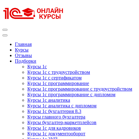
Перейти
к
содержимому
(нажмите
Enter)
Курсы 1С
Курсы 1С официальная сертификация
Главная
Курсы
Отзывы
Подборки
Курсы 1с
Курсы 1с с трудоустройством
Курсы 1с с сертификатом
Курсы 1с программирование
Курсы 1с программирование с трудоустройством
Курсы 1с программирование с дипломом
Курсы 1с аналитика
Курсы 1с аналитика с дипломом
Курсы 1с бухгалтерия 8.3
Курсы главного бухгалтера
Курсы бухгалтер-маркетплейсов
Курсы 1с для кадровиков
Курсы 1с документооборот