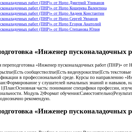
усконаладочных работ (ПНР)» от Нцпо Дмитрий Уливанов
усконаладочных работ (ПНР)» от Нцпо Кошерева Валентина
усконаладочных работ (ПНР)» от Нцпо Авдеев Константин
сконаладочных работ (ПНР)» от Нцпо Сергей Увранов
усконаладочных работ (ПНР)» от Нцпо Егоров Анатолий
усконаладочных работ (ПНР)» от Нцпо Степанова Юлия
подготовка «Инженер пусконаладочных 
переподготовка «Инженер пусконаладочных работ (ПНР)» от Нцп
еры:true|Есть сообщество:true|Есть видеоуроки:true|Есть тексто
фикации в профессиональной среде. Курсы по направлению «Ин
ан:Формирование у слушателей начальных знаний и навыков, н
1|План:Основная часть: понимание специфики профессии, изуче
иальности. Модуль 2|Формат обучения:Самостоятельно|Результа
 однозначно рекомендую.
подготовка «Инженер пусконаладочных 