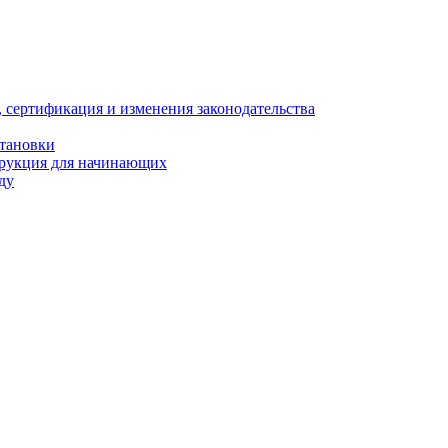
, сертификация и изменения законодательства
становки
трукция для начинающих
ду