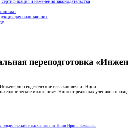
, сертификация и изменения законодательства
становки
трукция для начинающих
ду
льная переподготовка «Инжен
«Инженерно-геодезические изыскания»» от Нцпо
о-геодезические изыскания» Нцпо от реальных учеников прохо
о-геодезические изыскания»» от Нцпо Ирина Большова