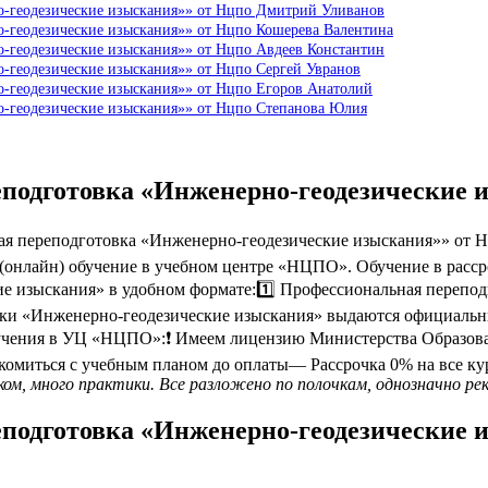
о-геодезические изыскания»» от Нцпо Дмитрий Уливанов
о-геодезические изыскания»» от Нцпо Кошерева Валентина
о-геодезические изыскания»» от Нцпо Авдеев Константин
-геодезические изыскания»» от Нцпо Сергей Увранов
о-геодезические изыскания»» от Нцпо Егоров Анатолий
о-геодезические изыскания»» от Нцпо Степанова Юлия
еподготовка «Инженерно-геодезические
я переподготовка «Инженерно-геодезические изыскания»» от Н
онлайн) обучение в учебном центре «НЦПО». Обучение в рассроч
е изыскания» в удобном формате:1️⃣ Профессиональная перепод
вки «Инженерно-геодезические изыскания» выдаются официаль
чения в УЦ «НЦПО»:❗️ Имеем лицензию Министерства Образов
акомиться с учебным планом до оплаты— Рассрочка 0% на все к
ом, много практики. Все разложено по полочкам, однозначно ре
еподготовка «Инженерно-геодезические 