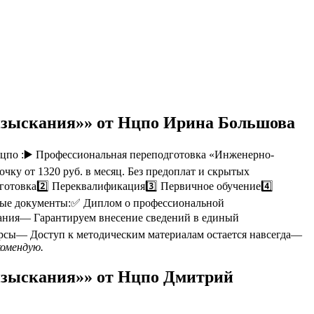
 изыскания»» от Нцпо Ирина Большова
цпо :▶️ Профессиональная переподготовка «Инженерно-
ку от 1320 руб. в месяц. Без предоплат и скрытых
готовка2️⃣ Переквалификация3️⃣ Первичное обучение4️⃣
ные документы:✅ Диплом о профессиональной
ания— Гарантируем внесение сведений в единый
урсы— Доступ к методическим материалам остается навсегда—
комендую.
изыскания»» от Нцпо Дмитрий