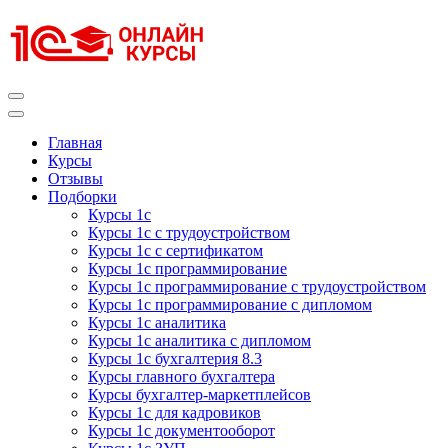
Перейти
к
содержимому
(нажмите
Enter)
Курсы 1С
Курсы 1С официальная сертификация
Главная
Курсы
Отзывы
Подборки
Курсы 1с
Курсы 1с с трудоустройством
Курсы 1с с сертификатом
Курсы 1с программирование
Курсы 1с программирование с трудоустройством
Курсы 1с программирование с дипломом
Курсы 1с аналитика
Курсы 1с аналитика с дипломом
Курсы 1с бухгалтерия 8.3
Курсы главного бухгалтера
Курсы бухгалтер-маркетплейсов
Курсы 1с для кадровиков
Курсы 1с документооборот