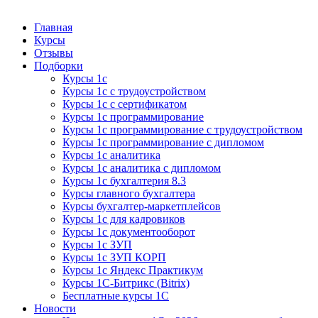
Курсы 1С
Курсы 1С официальная сертификация
Главная
Курсы
Отзывы
Подборки
Курсы 1с
Курсы 1с с трудоустройством
Курсы 1с с сертификатом
Курсы 1с программирование
Курсы 1с программирование с трудоустройством
Курсы 1с программирование с дипломом
Курсы 1с аналитика
Курсы 1с аналитика с дипломом
Курсы 1с бухгалтерия 8.3
Курсы главного бухгалтера
Курсы бухгалтер-маркетплейсов
Курсы 1с для кадровиков
Курсы 1с документооборот
Курсы 1с ЗУП
Курсы 1с ЗУП КОРП
Курсы 1с Яндекс Практикум
Курсы 1С-Битрикс (Bitrix)
Бесплатные курсы 1С
Новости