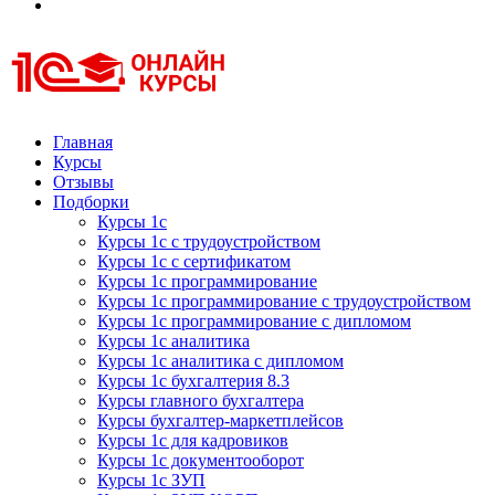
Курсы 1С
Курсы 1С официальная сертификация
Главная
Курсы
Отзывы
Подборки
Курсы 1с
Курсы 1с с трудоустройством
Курсы 1с с сертификатом
Курсы 1с программирование
Курсы 1с программирование с трудоустройством
Курсы 1с программирование с дипломом
Курсы 1с аналитика
Курсы 1с аналитика с дипломом
Курсы 1с бухгалтерия 8.3
Курсы главного бухгалтера
Курсы бухгалтер-маркетплейсов
Курсы 1с для кадровиков
Курсы 1с документооборот
Курсы 1с ЗУП