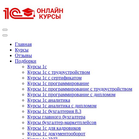
Перейти
к
содержимому
(нажмите
Enter)
Курсы 1С
Курсы 1С официальная сертификация
Главная
Курсы
Отзывы
Подборки
Курсы 1с
Курсы 1с с трудоустройством
Курсы 1с с сертификатом
Курсы 1с программирование
Курсы 1с программирование с трудоустройством
Курсы 1с программирование с дипломом
Курсы 1с аналитика
Курсы 1с аналитика с дипломом
Курсы 1с бухгалтерия 8.3
Курсы главного бухгалтера
Курсы бухгалтер-маркетплейсов
Курсы 1с для кадровиков
Курсы 1с документооборот