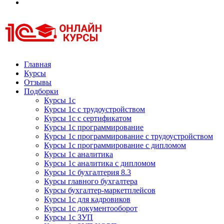
Курсы 1С
Курсы 1С официальная сертификация
Главная
Курсы
Отзывы
Подборки
Курсы 1с
Курсы 1с с трудоустройством
Курсы 1с с сертификатом
Курсы 1с программирование
Курсы 1с программирование с трудоустройством
Курсы 1с программирование с дипломом
Курсы 1с аналитика
Курсы 1с аналитика с дипломом
Курсы 1с бухгалтерия 8.3
Курсы главного бухгалтера
Курсы бухгалтер-маркетплейсов
Курсы 1с для кадровиков
Курсы 1с документооборот
Курсы 1с ЗУП