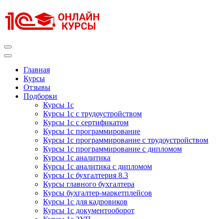
Перейти
к
содержимому
(нажмите
Enter)
Курсы 1С
Курсы 1С официальная сертификация
Главная
Курсы
Отзывы
Подборки
Курсы 1с
Курсы 1с с трудоустройством
Курсы 1с с сертификатом
Курсы 1с программирование
Курсы 1с программирование с трудоустройством
Курсы 1с программирование с дипломом
Курсы 1с аналитика
Курсы 1с аналитика с дипломом
Курсы 1с бухгалтерия 8.3
Курсы главного бухгалтера
Курсы бухгалтер-маркетплейсов
Курсы 1с для кадровиков
Курсы 1с документооборот