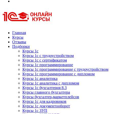
Курсы 1С
Курсы 1С официальная сертификация
Главная
Курсы
Отзывы
Подборки
Курсы 1с
Курсы 1с с трудоустройством
Курсы 1с с сертификатом
Курсы 1с программирование
Курсы 1с программирование с трудоустройством
Курсы 1с программирование с дипломом
Курсы 1с аналитика
Курсы 1с аналитика с дипломом
Курсы 1с бухгалтерия 8.3
Курсы главного бухгалтера
Курсы бухгалтер-маркетплейсов
Курсы 1с для кадровиков
Курсы 1с документооборот
Курсы 1с ЗУП