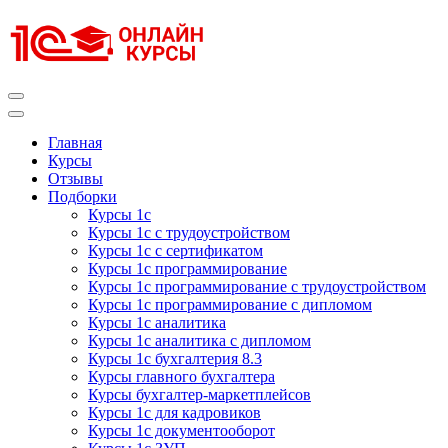
Перейти
к
содержимому
(нажмите
Enter)
Курсы 1С
Курсы 1С официальная сертификация
Главная
Курсы
Отзывы
Подборки
Курсы 1с
Курсы 1с с трудоустройством
Курсы 1с с сертификатом
Курсы 1с программирование
Курсы 1с программирование с трудоустройством
Курсы 1с программирование с дипломом
Курсы 1с аналитика
Курсы 1с аналитика с дипломом
Курсы 1с бухгалтерия 8.3
Курсы главного бухгалтера
Курсы бухгалтер-маркетплейсов
Курсы 1с для кадровиков
Курсы 1с документооборот