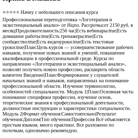
⭐⭐⭐⭐⭐ Начну с небольшого описания курса
Профессиональная переподготовка «Логотерапия и
экзистенциальный анализ» от Нцпо. Рассрочка:от 2150 руб. в
месяц|Продолжительность:256 час|Есть вебинары:true|Есть
домашние работы:true|Есть тренажеры:true|Есть
сообщество:true|Есть видеоуроки:true|Есть текстовые
уроки:true|План:Цель курсов — усовершенствование рабочих
навыков, получение новых знаний и умений, повышение
квалификации в профессиональной среде. Курсы по
направлению «Логотерапия и экзистенциальный анализ»,
позволят получить новую профессию, расширить область
компетен Введение|План:Формирование у слушателей
начальных знаний и навыков, направленных на понимание
профессиональной области. Изучение терминологии,
особенностей специальности. Модуль 1|План:Основная часть:
понимание специфики профессии, изучение основ,
теоретические знания в профессиональной деятельности,
должностные инструкции и характеристики специальности.
Модуль 2|Формат обучения:Самостоятельно|Результат
обучения:Диплом|Тип обучения:Профессия Всё объясняется
простым языком, много практики. Все разложено по
полочкам, однозначно рекомендую.