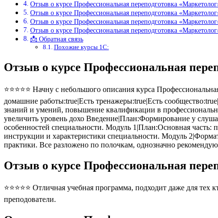
Отзыв о курсе Профессиональная переподготовка «Маркетолог
Отзыв о курсе Профессиональная переподготовка «Маркетолог
Отзыв о курсе Профессиональная переподготовка «Маркетоло
Отзыв о курсе Профессиональная переподготовка «Маркетоло
📩 Обратная связь
Похожие курсы 1С:
Отзыв о курсе Профессиональная пере
⭐⭐⭐⭐⭐ Начну с небольшого описания курса Профессиональная п
домашние работы:true|Есть тренажеры:true|Есть сообщество:tru
знаний и умений, повышение квалификации в профессионально
увеличить уровень дохо Введение|План:Формирование у слуша
особенностей специальности. Модуль 1|План:Основная часть: 
инструкции и характеристики специальности. Модуль 2|Формат
практики. Все разложено по полочкам, однозначно рекомендую
Отзыв о курсе Профессиональная пере
⭐⭐⭐⭐⭐ Отличная учебная программа, подходит даже для тех кто
преподователи.