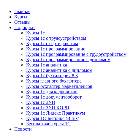
Курсы 1С
Курсы 1С официальная сертификация
Главная
Курсы
Отзывы
Подборки
Курсы 1с
Курсы 1с с трудоустройством
Курсы 1с с сертификатом
Курсы 1с программирование
Курсы 1с программирование с трудоустройством
Курсы 1с программирование с дипломом
Курсы 1с аналитика
Курсы 1с аналитика с дипломом
Курсы 1с бухгалтерия 8.3
Курсы главного бухгалтера
Курсы бухгалтер-маркетплейсов
Курсы 1с для кадровиков
Курсы 1с документооборот
Курсы 1с ЗУП
Курсы 1с ЗУП КОРП
Курсы 1с Яндекс Практикум
Курсы 1С-Битрикс (Bitrix)
Бесплатные курсы 1С
Новости