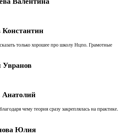
ева Валентина
в Константин
сказать только хорошее про школу Нцпо. Грамотные
й Увранов
в Анатолий
агодаря чему теория сразу закреплялась на практике.
анова Юлия