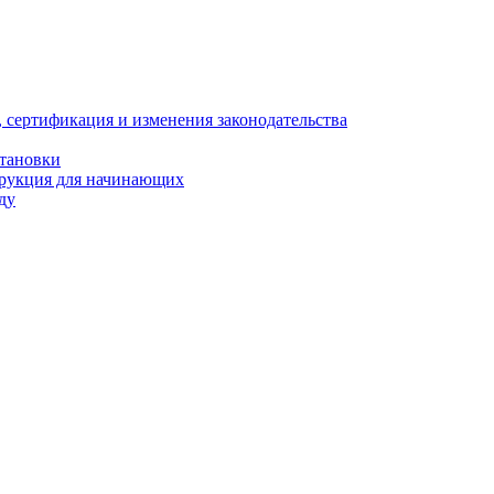
, сертификация и изменения законодательства
становки
трукция для начинающих
ду