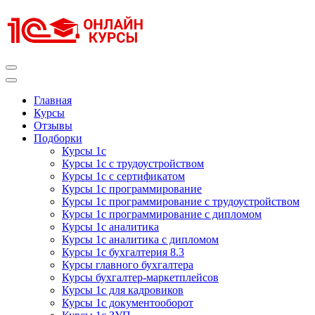
Перейти
к
содержимому
(нажмите
Enter)
Курсы 1С
Курсы 1С официальная сертификация
Главная
Курсы
Отзывы
Подборки
Курсы 1с
Курсы 1с с трудоустройством
Курсы 1с с сертификатом
Курсы 1с программирование
Курсы 1с программирование с трудоустройством
Курсы 1с программирование с дипломом
Курсы 1с аналитика
Курсы 1с аналитика с дипломом
Курсы 1с бухгалтерия 8.3
Курсы главного бухгалтера
Курсы бухгалтер-маркетплейсов
Курсы 1с для кадровиков
Курсы 1с документооборот