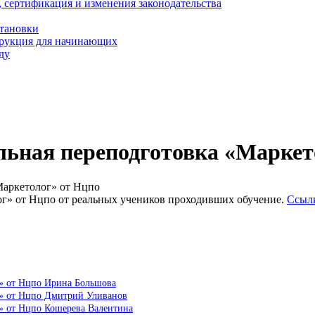
, сертификация и изменения законодательства
становки
трукция для начинающих
ду
льная переподготовка «Маркет
Маркетолог» от Нцпо
г» от Нцпо от реальных учеников проходивших обучение.
Ссылк
г» от Нцпо Ирина Большова
г» от Нцпо Дмитрий Уливанов
» от Нцпо Кошерева Валентина