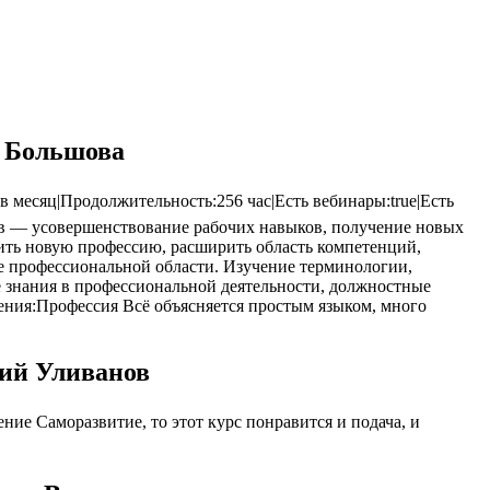
а Большова
 месяц|Продолжительность:256 час|Есть вебинары:true|Есть
рсов — усовершенствование рабочих навыков, получение новых
ить новую профессию, расширить область компетенций,
е профессиональной области. Изучение терминологии,
е знания в профессиональной деятельности, должностные
ения:Профессия Всё объясняется простым языком, много
рий Уливанов
ие Саморазвитие, то этот курс понравится и подача, и