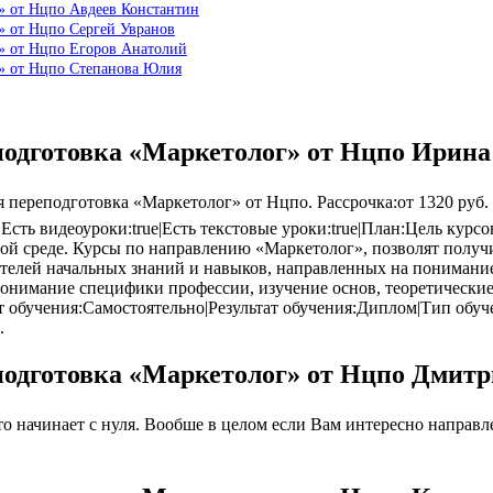
» от Нцпо Авдеев Константин
» от Нцпо Сергей Увранов
г» от Нцпо Егоров Анатолий
г» от Нцпо Степанова Юлия
подготовка «Маркетолог» от Нцпо Ирин
ереподготовка «Маркетолог» от Нцпо. Рассрочка:от 1320 руб. в
e|Есть видеоуроки:true|Есть текстовые уроки:true|План:Цель ку
й среде. Курсы по направлению «Маркетолог», позволят получ
телей начальных знаний и навыков, направленных на понимани
понимание специфики профессии, изучение основ, теоретически
 обучения:Самостоятельно|Результат обучения:Диплом|Тип обуч
.
подготовка «Маркетолог» от Нцпо Дмит
 начинает с нуля. Вообше в целом если Вам интересно направлен