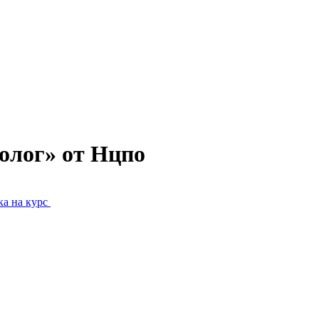
олог» от Нцпо
а на курс