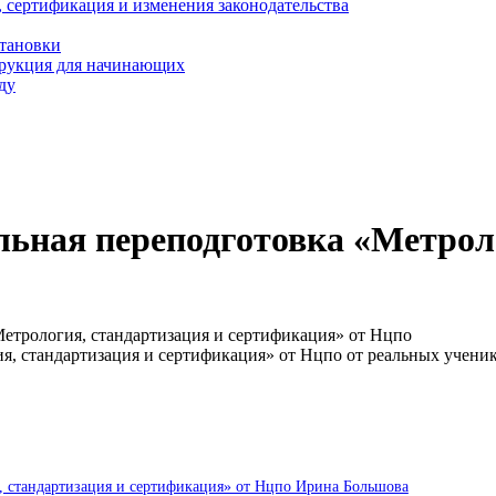
, сертификация и изменения законодательства
становки
трукция для начинающих
ду
ьная переподготовка «Метроло
етрология, стандартизация и сертификация» от Нцпо
я, стандартизация и сертификация» от Нцпо от реальных учени
, стандартизация и сертификация» от Нцпо Ирина Большова