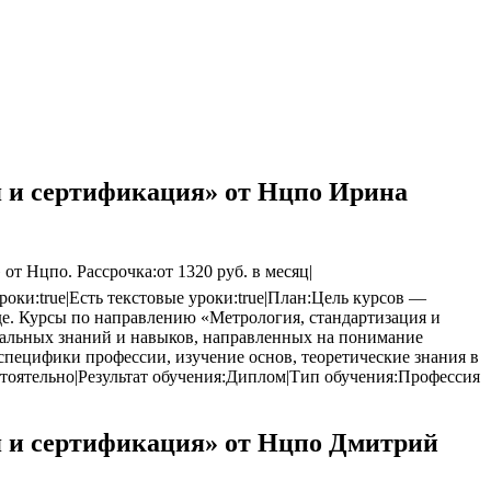
я и сертификация» от Нцпо Ирина
 Нцпо. Рассрочка:от 1320 руб. в месяц|
роки:true|Есть текстовые уроки:true|План:Цель курсов —
е. Курсы по направлению «Метрология, стандартизация и
чальных знаний и навыков, направленных на понимание
специфики профессии, изучение основ, теоретические знания в
тоятельно|Результат обучения:Диплом|Тип обучения:Профессия
я и сертификация» от Нцпо Дмитрий