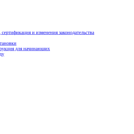
, сертификация и изменения законодательства
становки
трукция для начинающих
ду