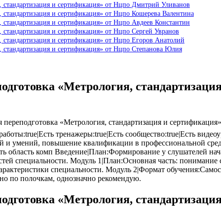
, стандартизация и сертификация» от Нцпо Дмитрий Уливанов
, стандартизация и сертификация» от Нцпо Кошерева Валентина
, стандартизация и сертификация» от Нцпо Авдеев Константин
, стандартизация и сертификация» от Нцпо Сергей Увранов
, стандартизация и сертификация» от Нцпо Егоров Анатолий
, стандартизация и сертификация» от Нцпо Степанова Юлия
подготовка «Метрология, стандартизаци
ереподготовка «Метрология, стандартизация и сертификация» от
аботы:true|Есть тренажеры:true|Есть сообщество:true|Есть видеоу
й и умений, повышение квалификации в профессиональной сред
ть область комп Введение|План:Формирование у слушателей на
тей специальности. Модуль 1|План:Основная часть: понимание 
арактеристики специальности. Модуль 2|Формат обучения:Самос
ено по полочкам, однозначно рекомендую.
подготовка «Метрология, стандартизаци