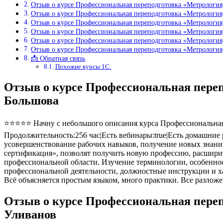
Отзыв о курсе Профессиональная переподготовка «Метрология
Отзыв о курсе Профессиональная переподготовка «Метрология
Отзыв о курсе Профессиональная переподготовка «Метрология
Отзыв о курсе Профессиональная переподготовка «Метрология
Отзыв о курсе Профессиональная переподготовка «Метрология
Отзыв о курсе Профессиональная переподготовка «Метрология
📩 Обратная связь
Похожие курсы 1С:
Отзыв о курсе Профессиональная пере
Большова
⭐⭐⭐⭐⭐ Начну с небольшого описания курса Профессиональная п
Продолжительность:256 час|Есть вебинары:true|Есть домашние р
усовершенствование рабочих навыков, получение новых знани
сертификация», позволят получить новую профессию, расшири
профессиональной области. Изучение терминологии, особеннос
профессиональной деятельности, должностные инструкции и х
Всё объясняется простым языком, много практики. Все разлож
Отзыв о курсе Профессиональная пере
Уливанов