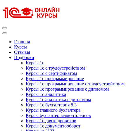
Перейти
к
содержимому
(нажмите
Enter)
Курсы 1С
Курсы 1С официальная сертификация
Главная
Курсы
Отзывы
Подборки
Курсы 1с
Курсы 1с с трудоустройством
Курсы 1с с сертификатом
Курсы 1с программирование
Курсы 1с программирование с трудоустройством
Курсы 1с программирование с дипломом
Курсы 1с аналитика
Курсы 1с аналитика с дипломом
Курсы 1с бухгалтерия 8.3
Курсы главного бухгалтера
Курсы бухгалтер-маркетплейсов
Курсы 1с для кадровиков
Курсы 1с документооборот