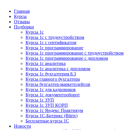
Курсы 1С
Курсы 1С официальная сертификация
Главная
Курсы
Отзывы
Подборки
Курсы 1с
Курсы 1с с трудоустройством
Курсы 1с с сертификатом
Курсы 1с программирование
Курсы 1с программирование с трудоустройством
Курсы 1с программирование с дипломом
Курсы 1с аналитика
Курсы 1с аналитика с дипломом
Курсы 1с бухгалтерия 8.3
Курсы главного бухгалтера
Курсы бухгалтер-маркетплейсов
Курсы 1с для кадровиков
Курсы 1с документооборот
Курсы 1с ЗУП
Курсы 1с ЗУП КОРП
Курсы 1с Яндекс Практикум
Курсы 1С-Битрикс (Bitrix)
Бесплатные курсы 1С
Новости