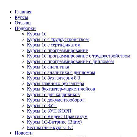
Курсы 1С
Курсы 1С официальная сертификация
Главная
Курсы
Отзывы
Подборки
Курсы 1с
Курсы 1с с трудоустройством
Курсы 1с с сертификатом
Курсы 1с программирование
Курсы 1с программирование с трудоустройством
Курсы 1с программирование с дипломом
Курсы 1с аналитика
Курсы 1с аналитика с дипломом
Курсы 1с бухгалтерия 8.3
Курсы главного бухгалтера
Курсы бухгалтер-маркетплейсов
Курсы 1с для кадровиков
Курсы 1с документооборот
Курсы 1с ЗУП
Курсы 1с ЗУП КОРП
Курсы 1с Яндекс Практикум
Курсы 1С-Битрикс (Bitrix)
Бесплатные курсы 1С
Новости