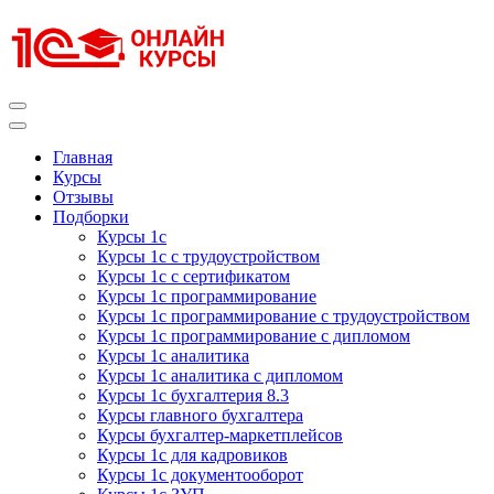
Перейти
к
содержимому
(нажмите
Enter)
Курсы 1С
Курсы 1С официальная сертификация
Главная
Курсы
Отзывы
Подборки
Курсы 1с
Курсы 1с с трудоустройством
Курсы 1с с сертификатом
Курсы 1с программирование
Курсы 1с программирование с трудоустройством
Курсы 1с программирование с дипломом
Курсы 1с аналитика
Курсы 1с аналитика с дипломом
Курсы 1с бухгалтерия 8.3
Курсы главного бухгалтера
Курсы бухгалтер-маркетплейсов
Курсы 1с для кадровиков
Курсы 1с документооборот