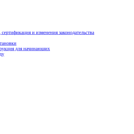
, сертификация и изменения законодательства
становки
трукция для начинающих
ду