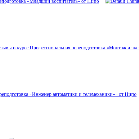
еподготовка «Младший воспитатель» от Нцпо
зывы о курсе Профессиональная переподготовка «Монтаж и экс
реподготовка «Инженер автоматики и телемеханики»» от Нцпо