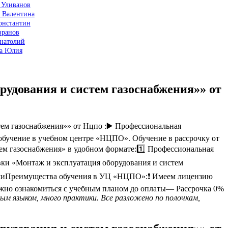
 Уливанов
а Валентина
онстантин
вранов
Анатолий
ва Юлия
рудования и систем газоснабжения»» от
ем газоснабжения»» от Нцпо :▶️ Профессиональная
обучение в учебном центре «НЦПО». Обучение в рассрочку от
тем газоснабжения» в удобном формате:1️⃣ Профессиональная
вки «Монтаж и эксплуатация оборудования и систем
миПреимущества обучения в УЦ «НЦПО»:❗️ Имеем лицензию
жно ознакомиться с учебным планом до оплаты— Рассрочка 0%
ым языком, много практики. Все разложено по полочкам,