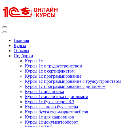
Перейти
к
содержимому
(нажмите
Enter)
Курсы 1С
Курсы 1С официальная сертификация
Главная
Курсы
Отзывы
Подборки
Курсы 1с
Курсы 1с с трудоустройством
Курсы 1с с сертификатом
Курсы 1с программирование
Курсы 1с программирование с трудоустройством
Курсы 1с программирование с дипломом
Курсы 1с аналитика
Курсы 1с аналитика с дипломом
Курсы 1с бухгалтерия 8.3
Курсы главного бухгалтера
Курсы бухгалтер-маркетплейсов
Курсы 1с для кадровиков
Курсы 1с документооборот