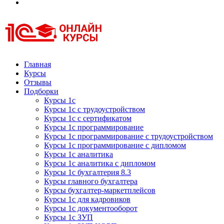
Курсы 1С
Курсы 1С официальная сертификация
Главная
Курсы
Отзывы
Подборки
Курсы 1с
Курсы 1с с трудоустройством
Курсы 1с с сертификатом
Курсы 1с программирование
Курсы 1с программирование с трудоустройством
Курсы 1с программирование с дипломом
Курсы 1с аналитика
Курсы 1с аналитика с дипломом
Курсы 1с бухгалтерия 8.3
Курсы главного бухгалтера
Курсы бухгалтер-маркетплейсов
Курсы 1с для кадровиков
Курсы 1с документооборот
Курсы 1с ЗУП