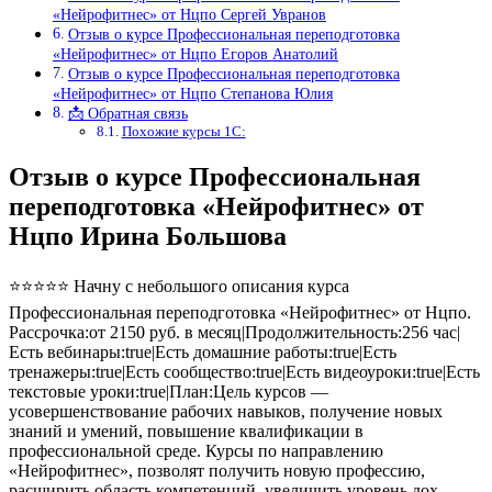
«Нейрофитнес» от Нцпо Сергей Увранов
Отзыв о курсе Профессиональная переподготовка
«Нейрофитнес» от Нцпо Егоров Анатолий
Отзыв о курсе Профессиональная переподготовка
«Нейрофитнес» от Нцпо Степанова Юлия
📩 Обратная связь
Похожие курсы 1С:
Отзыв о курсе Профессиональная
переподготовка «Нейрофитнес» от
Нцпо Ирина Большова
⭐⭐⭐⭐⭐ Начну с небольшого описания курса
Профессиональная переподготовка «Нейрофитнес» от Нцпо.
Рассрочка:от 2150 руб. в месяц|Продолжительность:256 час|
Есть вебинары:true|Есть домашние работы:true|Есть
тренажеры:true|Есть сообщество:true|Есть видеоуроки:true|Есть
текстовые уроки:true|План:Цель курсов —
усовершенствование рабочих навыков, получение новых
знаний и умений, повышение квалификации в
профессиональной среде. Курсы по направлению
«Нейрофитнес», позволят получить новую профессию,
расширить область компетенций, увеличить уровень дох