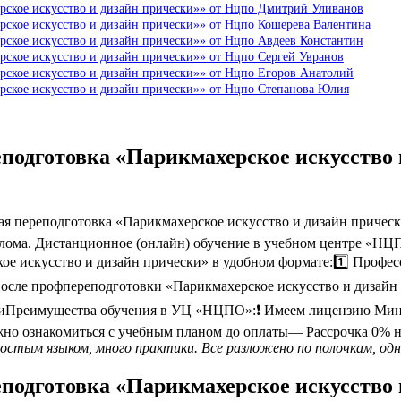
рское искусство и дизайн прически»» от Нцпо Дмитрий Уливанов
рское искусство и дизайн прически»» от Нцпо Кошерева Валентина
рское искусство и дизайн прически»» от Нцпо Авдеев Константин
рское искусство и дизайн прически»» от Нцпо Сергей Увранов
рское искусство и дизайн прически»» от Нцпо Егоров Анатолий
рское искусство и дизайн прически»» от Нцпо Степанова Юлия
подготовка «Парикмахерское искусство 
 переподготовка «Парикмахерское искусство и дизайн прическ
ома. Дистанционное (онлайн) обучение в учебном центре «НЦПО»
е искусство и дизайн прически» в удобном формате:1️⃣ Профес
еПосле профпереподготовки «Парикмахерское искусство и диза
иПреимущества обучения в УЦ «НЦПО»:❗️ Имеем лицензию Мини
жно ознакомиться с учебным планом до оплаты— Рассрочка 0% н
ростым языком, много практики. Все разложено по полочкам, одн
подготовка «Парикмахерское искусство