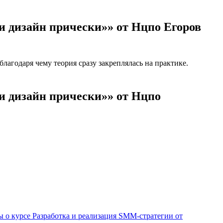
и дизайн прически»» от Нцпо Егоров
агодаря чему теория сразу закреплялась на практике.
и дизайн прически»» от Нцпо
 о курсе Разработка и реализация SMM-стратегии от