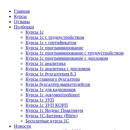
Курсы 1С
Курсы 1С официальная сертификация
Главная
Курсы
Отзывы
Подборки
Курсы 1с
Курсы 1с с трудоустройством
Курсы 1с с сертификатом
Курсы 1с программирование
Курсы 1с программирование с трудоустройством
Курсы 1с программирование с дипломом
Курсы 1с аналитика
Курсы 1с аналитика с дипломом
Курсы 1с бухгалтерия 8.3
Курсы главного бухгалтера
Курсы бухгалтер-маркетплейсов
Курсы 1с для кадровиков
Курсы 1с документооборот
Курсы 1с ЗУП
Курсы 1с ЗУП КОРП
Курсы 1с Яндекс Практикум
Курсы 1С-Битрикс (Bitrix)
Бесплатные курсы 1С
Новости