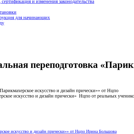
, сертификация и изменения законодательства
становки
трукция для начинающих
ду
льная переподготовка «Парикм
Парикмахерское искусство и дизайн прически»» от Нцпо
рское искусство и дизайн прически» Нцпо от реальных ученик
рское искусство и дизайн прически»» от Нцпо Ирина Большова