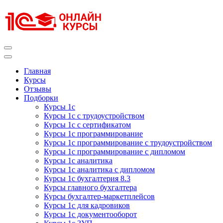
Перейти
к
содержимому
(нажмите
Enter)
Курсы 1С
Курсы 1С официальная сертификация
Главная
Курсы
Отзывы
Подборки
Курсы 1с
Курсы 1с с трудоустройством
Курсы 1с с сертификатом
Курсы 1с программирование
Курсы 1с программирование с трудоустройством
Курсы 1с программирование с дипломом
Курсы 1с аналитика
Курсы 1с аналитика с дипломом
Курсы 1с бухгалтерия 8.3
Курсы главного бухгалтера
Курсы бухгалтер-маркетплейсов
Курсы 1с для кадровиков
Курсы 1с документооборот