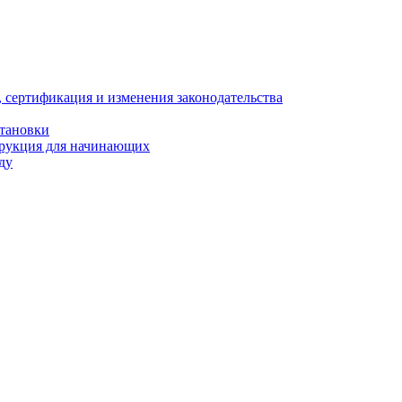
, сертификация и изменения законодательства
становки
трукция для начинающих
ду