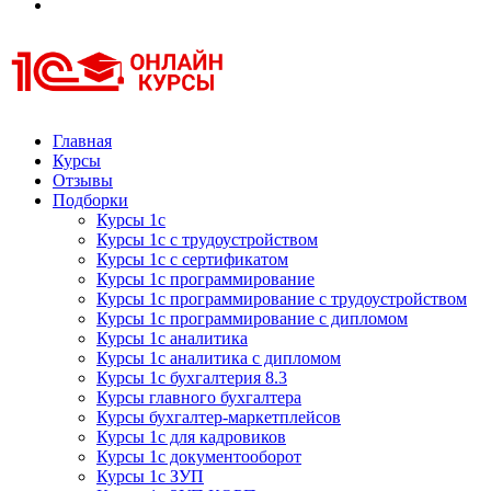
Курсы 1С
Курсы 1С официальная сертификация
Главная
Курсы
Отзывы
Подборки
Курсы 1с
Курсы 1с с трудоустройством
Курсы 1с с сертификатом
Курсы 1с программирование
Курсы 1с программирование с трудоустройством
Курсы 1с программирование с дипломом
Курсы 1с аналитика
Курсы 1с аналитика с дипломом
Курсы 1с бухгалтерия 8.3
Курсы главного бухгалтера
Курсы бухгалтер-маркетплейсов
Курсы 1с для кадровиков
Курсы 1с документооборот
Курсы 1с ЗУП