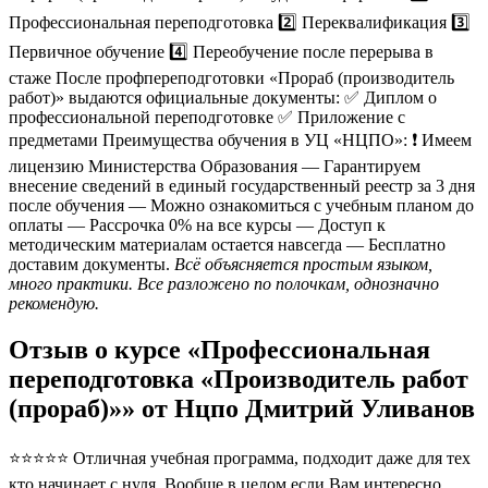
Профессиональная переподготовка 2️⃣ Переквалификация 3️⃣
Первичное обучение 4️⃣ Переобучение после перерыва в
стаже После профпереподготовки «Прораб (производитель
работ)» выдаются официальные документы: ✅ Диплом о
профессиональной переподготовке ✅ Приложение с
предметами Преимущества обучения в УЦ «НЦПО»: ❗️ Имеем
лицензию Министерства Образования — Гарантируем
внесение сведений в единый государственный реестр за 3 дня
после обучения — Можно ознакомиться с учебным планом до
оплаты — Рассрочка 0% на все курсы — Доступ к
методическим материалам остается навсегда — Бесплатно
доставим документы.
Всё объясняется простым языком,
много практики. Все разложено по полочкам, однозначно
рекомендую.
Отзыв о курсе «Профессиональная
переподготовка «Производитель работ
(прораб)»» от Нцпо Дмитрий Уливанов
⭐⭐⭐⭐⭐ Отличная учебная программа, подходит даже для тех
кто начинает с нуля. Вообше в целом если Вам интересно