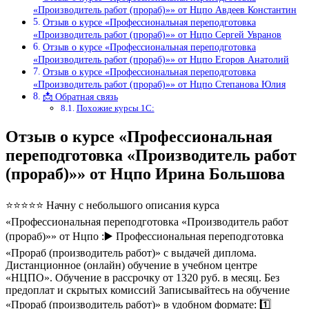
«Производитель работ (прораб)»» от Нцпо Авдеев Константин
Отзыв о курсе «Профессиональная переподготовка
«Производитель работ (прораб)»» от Нцпо Сергей Увранов
Отзыв о курсе «Профессиональная переподготовка
«Производитель работ (прораб)»» от Нцпо Егоров Анатолий
Отзыв о курсе «Профессиональная переподготовка
«Производитель работ (прораб)»» от Нцпо Степанова Юлия
📩 Обратная связь
Похожие курсы 1С:
Отзыв о курсе «Профессиональная
переподготовка «Производитель работ
(прораб)»» от Нцпо Ирина Большова
⭐⭐⭐⭐⭐ Начну с небольшого описания курса
«Профессиональная переподготовка «Производитель работ
(прораб)»» от Нцпо :▶️ Профессиональная переподготовка
«Прораб (производитель работ)» с выдачей диплома.
Дистанционное (онлайн) обучение в учебном центре
«НЦПО». Обучение в рассрочку от 1320 руб. в месяц. Без
предоплат и скрытых комиссий Записывайтесь на обучение
«Прораб (производитель работ)» в удобном формате: 1️⃣