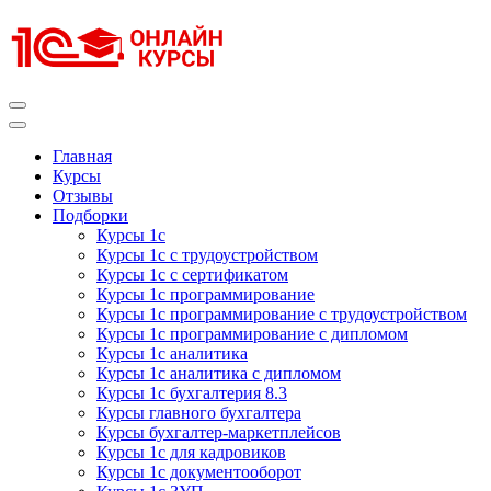
Перейти
к
содержимому
(нажмите
Enter)
Курсы 1С
Курсы 1С официальная сертификация
Главная
Курсы
Отзывы
Подборки
Курсы 1с
Курсы 1с с трудоустройством
Курсы 1с с сертификатом
Курсы 1с программирование
Курсы 1с программирование с трудоустройством
Курсы 1с программирование с дипломом
Курсы 1с аналитика
Курсы 1с аналитика с дипломом
Курсы 1с бухгалтерия 8.3
Курсы главного бухгалтера
Курсы бухгалтер-маркетплейсов
Курсы 1с для кадровиков
Курсы 1с документооборот