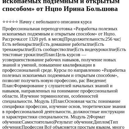
ископаемых подземным и открытым
способом» от Нцпо Ирина Большова
⭐⭐⭐⭐⭐ Начну с небольшого описания курса
Профессиональная переподготовка «Разработка полезных
ископаемых подземным и открытым способом» от Нцпо.
Рассрочка:от 1320 руб. в месяц|Продолжительность:256 час|
Есть вебинары:true|Есть домашние работы:true|Есть
тренажеры:true|Есть сообщество:true|Есть видеоуроки:true|Есть
текстовые уроки:true|План:Цель курсов —
усовершенствование рабочих навыков, получение новых
знаний и умений, повышение квалификации в
профессиональной среде. Курсы по направлению «Разработка
полезных ископаемых подземным и открытым способом»,
позволят получить новую профессию, рас Введение|
План:Формирование у слушателей начальных знаний и
навыков, направленных на понимание профессиональной
области. Изучение терминологии, особенностей
специальности. Модуль 1|План:Основная часть: понимание
специфики профессии, изучение основ, теоретические знания
в профессиональной деятельности, должностные инструкции
и характеристики специальности. Модуль 2|Формат
обучения:Самостоятельно|Результат обучения:Диплом|Тип
обучения:Профессия Всё объясняется простым языком, много