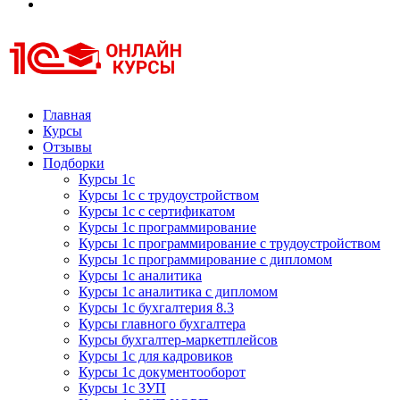
Курсы 1С
Курсы 1С официальная сертификация
Главная
Курсы
Отзывы
Подборки
Курсы 1с
Курсы 1с с трудоустройством
Курсы 1с с сертификатом
Курсы 1с программирование
Курсы 1с программирование с трудоустройством
Курсы 1с программирование с дипломом
Курсы 1с аналитика
Курсы 1с аналитика с дипломом
Курсы 1с бухгалтерия 8.3
Курсы главного бухгалтера
Курсы бухгалтер-маркетплейсов
Курсы 1с для кадровиков
Курсы 1с документооборот
Курсы 1с ЗУП