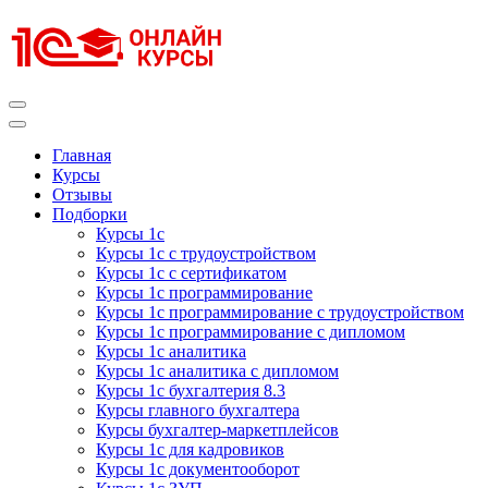
Перейти
к
содержимому
(нажмите
Enter)
Курсы 1С
Курсы 1С официальная сертификация
Главная
Курсы
Отзывы
Подборки
Курсы 1с
Курсы 1с с трудоустройством
Курсы 1с с сертификатом
Курсы 1с программирование
Курсы 1с программирование с трудоустройством
Курсы 1с программирование с дипломом
Курсы 1с аналитика
Курсы 1с аналитика с дипломом
Курсы 1с бухгалтерия 8.3
Курсы главного бухгалтера
Курсы бухгалтер-маркетплейсов
Курсы 1с для кадровиков
Курсы 1с документооборот