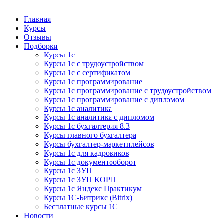
Курсы 1С
Курсы 1С официальная сертификация
Главная
Курсы
Отзывы
Подборки
Курсы 1с
Курсы 1с с трудоустройством
Курсы 1с с сертификатом
Курсы 1с программирование
Курсы 1с программирование с трудоустройством
Курсы 1с программирование с дипломом
Курсы 1с аналитика
Курсы 1с аналитика с дипломом
Курсы 1с бухгалтерия 8.3
Курсы главного бухгалтера
Курсы бухгалтер-маркетплейсов
Курсы 1с для кадровиков
Курсы 1с документооборот
Курсы 1с ЗУП
Курсы 1с ЗУП КОРП
Курсы 1с Яндекс Практикум
Курсы 1С-Битрикс (Bitrix)
Бесплатные курсы 1С
Новости