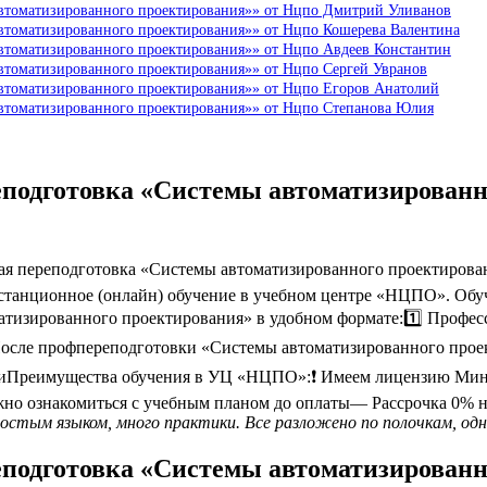
автоматизированного проектирования»» от Нцпо Дмитрий Уливанов
автоматизированного проектирования»» от Нцпо Кошерева Валентина
автоматизированного проектирования»» от Нцпо Авдеев Константин
втоматизированного проектирования»» от Нцпо Сергей Увранов
автоматизированного проектирования»» от Нцпо Егоров Анатолий
автоматизированного проектирования»» от Нцпо Степанова Юлия
еподготовка «Системы автоматизированн
я переподготовка «Системы автоматизированного проектирован
танционное (онлайн) обучение в учебном центре «НЦПО». Обучен
тизированного проектирования» в удобном формате:1️⃣ Профес
еПосле профпереподготовки «Системы автоматизированного пр
иПреимущества обучения в УЦ «НЦПО»:❗️ Имеем лицензию Мини
жно ознакомиться с учебным планом до оплаты— Рассрочка 0% н
ростым языком, много практики. Все разложено по полочкам, одн
еподготовка «Системы автоматизированн