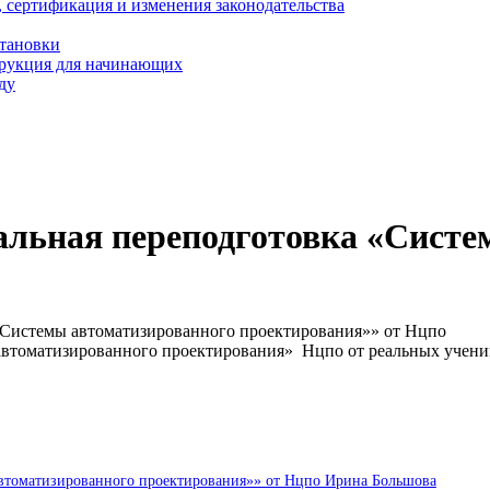
, сертификация и изменения законодательства
становки
трукция для начинающих
ду
альная переподготовка «Систе
«Системы автоматизированного проектирования»» от Нцпо
автоматизированного проектирования» Нцпо от реальных учен
автоматизированного проектирования»» от Нцпо Ирина Большова