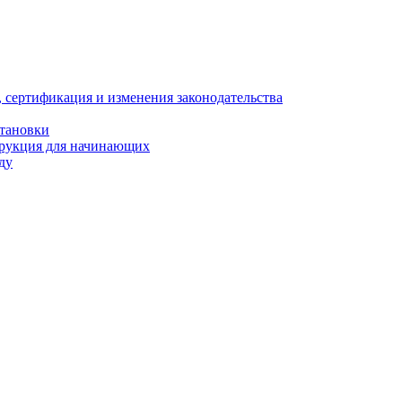
, сертификация и изменения законодательства
становки
трукция для начинающих
ду