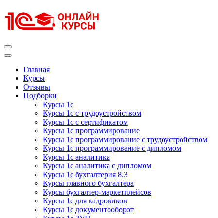
Перейти
к
содержимому
(нажмите
Enter)
Курсы 1С
Курсы 1С официальная сертификация
Главная
Курсы
Отзывы
Подборки
Курсы 1с
Курсы 1с с трудоустройством
Курсы 1с с сертификатом
Курсы 1с программирование
Курсы 1с программирование с трудоустройством
Курсы 1с программирование с дипломом
Курсы 1с аналитика
Курсы 1с аналитика с дипломом
Курсы 1с бухгалтерия 8.3
Курсы главного бухгалтера
Курсы бухгалтер-маркетплейсов
Курсы 1с для кадровиков
Курсы 1с документооборот