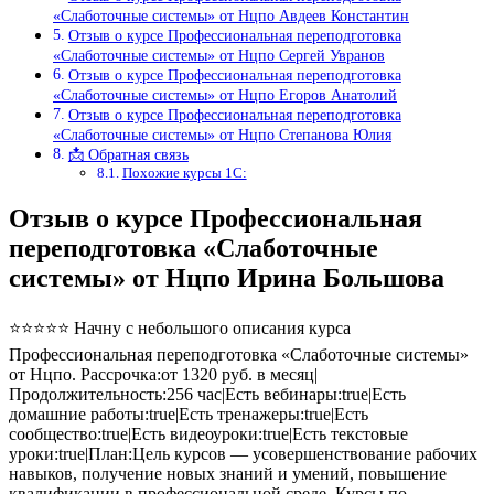
«Слаботочные системы» от Нцпо Авдеев Константин
Отзыв о курсе Профессиональная переподготовка
«Слаботочные системы» от Нцпо Сергей Увранов
Отзыв о курсе Профессиональная переподготовка
«Слаботочные системы» от Нцпо Егоров Анатолий
Отзыв о курсе Профессиональная переподготовка
«Слаботочные системы» от Нцпо Степанова Юлия
📩 Обратная связь
Похожие курсы 1С:
Отзыв о курсе Профессиональная
переподготовка «Слаботочные
системы» от Нцпо Ирина Большова
⭐⭐⭐⭐⭐ Начну с небольшого описания курса
Профессиональная переподготовка «Слаботочные системы»
от Нцпо. Рассрочка:от 1320 руб. в месяц|
Продолжительность:256 час|Есть вебинары:true|Есть
домашние работы:true|Есть тренажеры:true|Есть
сообщество:true|Есть видеоуроки:true|Есть текстовые
уроки:true|План:Цель курсов — усовершенствование рабочих
навыков, получение новых знаний и умений, повышение
квалификации в профессиональной среде. Курсы по