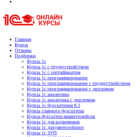
Курсы 1С
Курсы 1С официальная сертификация
Главная
Курсы
Отзывы
Подборки
Курсы 1с
Курсы 1с с трудоустройством
Курсы 1с с сертификатом
Курсы 1с программирование
Курсы 1с программирование с трудоустройством
Курсы 1с программирование с дипломом
Курсы 1с аналитика
Курсы 1с аналитика с дипломом
Курсы 1с бухгалтерия 8.3
Курсы главного бухгалтера
Курсы бухгалтер-маркетплейсов
Курсы 1с для кадровиков
Курсы 1с документооборот
Курсы 1с ЗУП