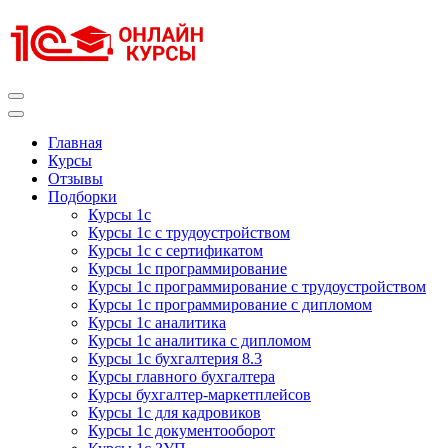
Перейти
к
содержимому
(нажмите
Enter)
Курсы 1С
Курсы 1С официальная сертификация
Главная
Курсы
Отзывы
Подборки
Курсы 1с
Курсы 1с с трудоустройством
Курсы 1с с сертификатом
Курсы 1с программирование
Курсы 1с программирование с трудоустройством
Курсы 1с программирование с дипломом
Курсы 1с аналитика
Курсы 1с аналитика с дипломом
Курсы 1с бухгалтерия 8.3
Курсы главного бухгалтера
Курсы бухгалтер-маркетплейсов
Курсы 1с для кадровиков
Курсы 1с документооборот