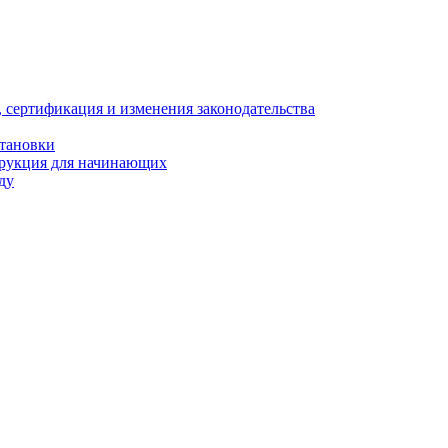
, сертификация и изменения законодательства
становки
трукция для начинающих
ду