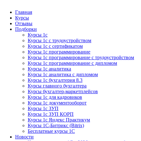
Курсы 1С
Курсы 1С официальная сертификация
Главная
Курсы
Отзывы
Подборки
Курсы 1с
Курсы 1с с трудоустройством
Курсы 1с с сертификатом
Курсы 1с программирование
Курсы 1с программирование с трудоустройством
Курсы 1с программирование с дипломом
Курсы 1с аналитика
Курсы 1с аналитика с дипломом
Курсы 1с бухгалтерия 8.3
Курсы главного бухгалтера
Курсы бухгалтер-маркетплейсов
Курсы 1с для кадровиков
Курсы 1с документооборот
Курсы 1с ЗУП
Курсы 1с ЗУП КОРП
Курсы 1с Яндекс Практикум
Курсы 1С-Битрикс (Bitrix)
Бесплатные курсы 1С
Новости