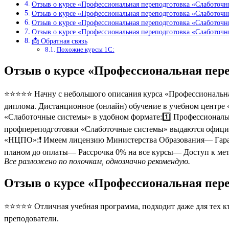
Отзыв о курсе «Профессиональная переподготовка «Слаботочн
Отзыв о курсе «Профессиональная переподготовка «Слаботочн
Отзыв о курсе «Профессиональная переподготовка «Слаботоч
Отзыв о курсе «Профессиональная переподготовка «Слаботоч
📩 Обратная связь
Похожие курсы 1С:
Отзыв о курсе «Профессиональная пер
⭐⭐⭐⭐⭐ Начну с небольшого описания курса «Профессиональна
диплома. Дистанционное (онлайн) обучение в учебном центре 
«Слаботочные системы» в удобном формате:1️⃣ Профессиональ
профпереподготовки «Слаботочные системы» выдаются офици
«НЦПО»:❗️ Имеем лицензию Министерства Образования— Гаран
планом до оплаты— Рассрочка 0% на все курсы— Доступ к мет
Все разложено по полочкам, однозначно рекомендую.
Отзыв о курсе «Профессиональная пер
⭐⭐⭐⭐⭐ Отличная учебная программа, подходит даже для тех кто
преподователи.