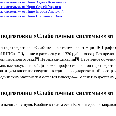
ые системы»» от Нцпо Авдеев Константин
ые системы»» от Нцпо Сергей Увранов
ные системы»» от Нцпо Егоров Анатолий
ные системы»» от Нцпо Степанова Юлия
еподготовка «Слаботочные системы»» о
я переподготовка «Слаботочные системы»» от Нцпо :▶️ Профес
«НЦПО». Обучение в рассрочку от 1320 руб. в месяц. Без предо
ная переподготовка2️⃣ Переквалификация3️⃣ Первичное обучени
альные документы:✅ Диплом о профессиональной переподгото
тируем внесение сведений в единый государственный реестр з
одическим материалам остается навсегда— Бесплатно доставим
еподготовка «Слаботочные системы»» о
 начинает с нуля. Вообше в целом если Вам интересно направлен