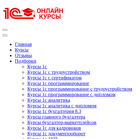
Перейти
к
содержимому
(нажмите
Enter)
Курсы 1С
Курсы 1С официальная сертификация
Главная
Курсы
Отзывы
Подборки
Курсы 1с
Курсы 1с с трудоустройством
Курсы 1с с сертификатом
Курсы 1с программирование
Курсы 1с программирование с трудоустройством
Курсы 1с программирование с дипломом
Курсы 1с аналитика
Курсы 1с аналитика с дипломом
Курсы 1с бухгалтерия 8.3
Курсы главного бухгалтера
Курсы бухгалтер-маркетплейсов
Курсы 1с для кадровиков
Курсы 1с документооборот