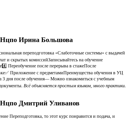
т Нцпо Ирина Большова
сиональная переподготовка «Слаботочные системы» с выдачей
плат и скрытых комиссийЗаписывайтесь на обучение
е4️⃣ Переобучение после перерыва в стажеПосле
вке✅ Приложение с предметамиПреимущества обучения в УЦ
а 3 дня после обучения— Можно ознакомиться с учебным
 документы.
Всё объясняется простым языком, много практики.
т Нцпо Дмитрий Уливанов
ие Переподготовка, то этот курс понравится и подача, и