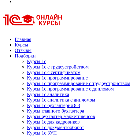
Курсы 1С
Курсы 1С официальная сертификация
Главная
Курсы
Отзывы
Подборки
Курсы 1с
Курсы 1с с трудоустройством
Курсы 1с с сертификатом
Курсы 1с программирование
Курсы 1с программирование с трудоустройством
Курсы 1с программирование с дипломом
Курсы 1с аналитика
Курсы 1с аналитика с дипломом
Курсы 1с бухгалтерия 8.3
Курсы главного бухгалтера
Курсы бухгалтер-маркетплейсов
Курсы 1с для кадровиков
Курсы 1с документооборот
Курсы 1с ЗУП