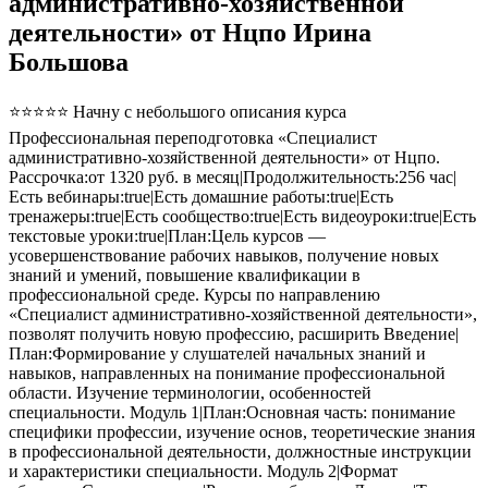
административно-хозяйственной
деятельности» от Нцпо Ирина
Большова
⭐⭐⭐⭐⭐ Начну с небольшого описания курса
Профессиональная переподготовка «Специалист
административно-хозяйственной деятельности» от Нцпо.
Рассрочка:от 1320 руб. в месяц|Продолжительность:256 час|
Есть вебинары:true|Есть домашние работы:true|Есть
тренажеры:true|Есть сообщество:true|Есть видеоуроки:true|Есть
текстовые уроки:true|План:Цель курсов —
усовершенствование рабочих навыков, получение новых
знаний и умений, повышение квалификации в
профессиональной среде. Курсы по направлению
«Специалист административно-хозяйственной деятельности»,
позволят получить новую профессию, расширить Введение|
План:Формирование у слушателей начальных знаний и
навыков, направленных на понимание профессиональной
области. Изучение терминологии, особенностей
специальности. Модуль 1|План:Основная часть: понимание
специфики профессии, изучение основ, теоретические знания
в профессиональной деятельности, должностные инструкции
и характеристики специальности. Модуль 2|Формат