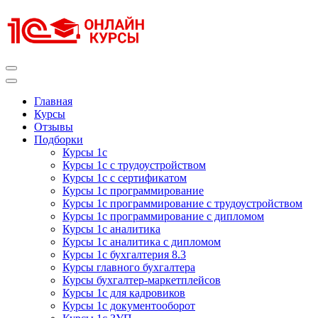
Перейти
к
содержимому
(нажмите
Enter)
Курсы 1С
Курсы 1С официальная сертификация
Главная
Курсы
Отзывы
Подборки
Курсы 1с
Курсы 1с с трудоустройством
Курсы 1с с сертификатом
Курсы 1с программирование
Курсы 1с программирование с трудоустройством
Курсы 1с программирование с дипломом
Курсы 1с аналитика
Курсы 1с аналитика с дипломом
Курсы 1с бухгалтерия 8.3
Курсы главного бухгалтера
Курсы бухгалтер-маркетплейсов
Курсы 1с для кадровиков
Курсы 1с документооборот