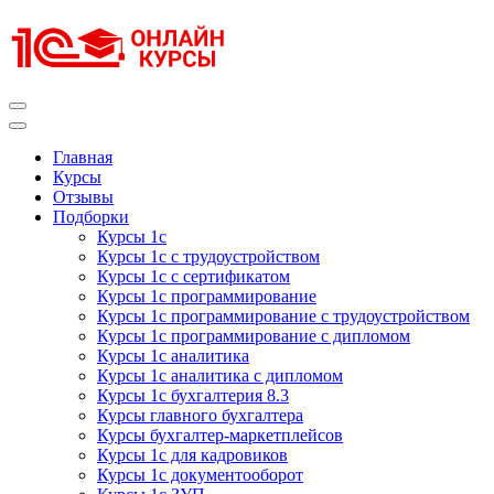
Перейти
к
содержимому
(нажмите
Enter)
Курсы 1С
Курсы 1С официальная сертификация
Главная
Курсы
Отзывы
Подборки
Курсы 1с
Курсы 1с с трудоустройством
Курсы 1с с сертификатом
Курсы 1с программирование
Курсы 1с программирование с трудоустройством
Курсы 1с программирование с дипломом
Курсы 1с аналитика
Курсы 1с аналитика с дипломом
Курсы 1с бухгалтерия 8.3
Курсы главного бухгалтера
Курсы бухгалтер-маркетплейсов
Курсы 1с для кадровиков
Курсы 1с документооборот