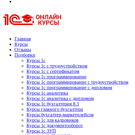
Курсы 1С
Курсы 1С официальная сертификация
Главная
Курсы
Отзывы
Подборки
Курсы 1с
Курсы 1с с трудоустройством
Курсы 1с с сертификатом
Курсы 1с программирование
Курсы 1с программирование с трудоустройством
Курсы 1с программирование с дипломом
Курсы 1с аналитика
Курсы 1с аналитика с дипломом
Курсы 1с бухгалтерия 8.3
Курсы главного бухгалтера
Курсы бухгалтер-маркетплейсов
Курсы 1с для кадровиков
Курсы 1с документооборот
Курсы 1с ЗУП