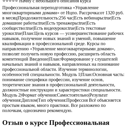
⭐⭐⭐⭐⭐ Начну с небольшого описания курса
Профессиональная переподготовка «Управление
многоквартирными домами» от Нцпо. Рассрочка:от 1320 руб.
в месяц|Продолжительность:256 час|Есть вебинары:true|Есть
домашние работы:true|Есть тренажеры:true|Есть
сообщество:true|Есть видеоуроки:true|Есть текстовые
уроки:true|План:Цель курсов — усовершенствование рабочих
навыков, получение новых знаний и умений, повышение
квалификации в профессиональной среде. Курсы по
направлению «Управление многоквартирными домами»,
позволят получить новую профессию, расширить область
компетенций Введение|План:Формирование у слушателей
начальных знаний и навыков, направленных на понимание
профессиональной области. Изучение терминологии,
особенностей специальности. Модуль 1|План:Основная часть:
понимание специфики профессии, изучение основ,
теоретические знания в профессиональной деятельности,
должностные инструкции и характеристики специальности.
Модуль 2|Формат обучения:Самостоятельно|Результат
обучения:Диплом|Тип обучения:Профессия Всё объясняется
простым языком, много практики. Все разложено по
полочкам, однозначно рекомендую.
Отзыв о курсе Профессиональная