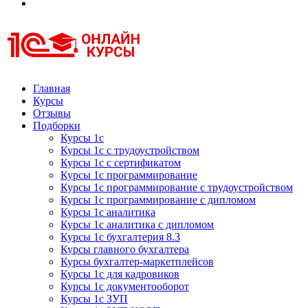
Курсы 1С
Курсы 1С официальная сертификация
Главная
Курсы
Отзывы
Подборки
Курсы 1с
Курсы 1с с трудоустройством
Курсы 1с с сертификатом
Курсы 1с программирование
Курсы 1с программирование с трудоустройством
Курсы 1с программирование с дипломом
Курсы 1с аналитика
Курсы 1с аналитика с дипломом
Курсы 1с бухгалтерия 8.3
Курсы главного бухгалтера
Курсы бухгалтер-маркетплейсов
Курсы 1с для кадровиков
Курсы 1с документооборот
Курсы 1с ЗУП