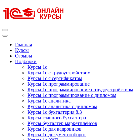
Перейти
к
содержимому
(нажмите
Enter)
Курсы 1С
Курсы 1С официальная сертификация
Главная
Курсы
Отзывы
Подборки
Курсы 1с
Курсы 1с с трудоустройством
Курсы 1с с сертификатом
Курсы 1с программирование
Курсы 1с программирование с трудоустройством
Курсы 1с программирование с дипломом
Курсы 1с аналитика
Курсы 1с аналитика с дипломом
Курсы 1с бухгалтерия 8.3
Курсы главного бухгалтера
Курсы бухгалтер-маркетплейсов
Курсы 1с для кадровиков
Курсы 1с документооборот