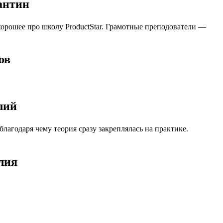
антин
 хорошее про школу ProductStar. Грамотные преподователи —
ов
лий
агодаря чему теория сразу закреплялась на практике.
лия