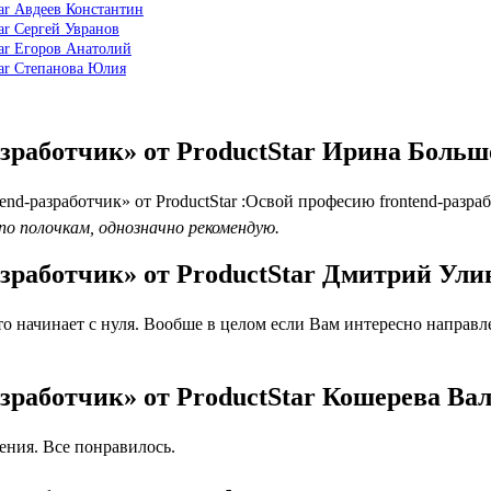
tar Авдеев Константин
ar Сергей Увранов
tar Егоров Анатолий
tar Степанова Юлия
азработчик» от ProductStar Ирина Больш
d-разработчик» от ProductStar :Освой професию frontend-разра
по полочкам, однозначно рекомендую.
азработчик» от ProductStar Дмитрий Ули
о начинает с нуля. Вообше в целом если Вам интересно направл
азработчик» от ProductStar Кошерева Ва
ния. Все понравилось.