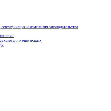
, сертификация и изменения законодательства
становки
трукция для начинающих
ду