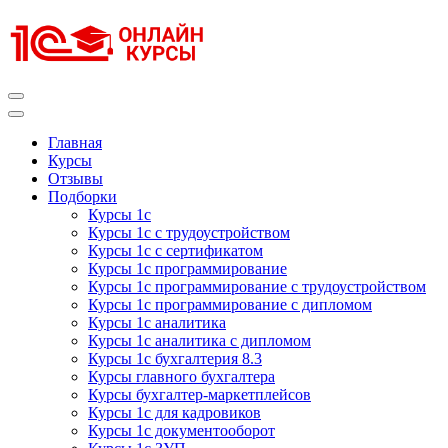
Перейти
к
содержимому
(нажмите
Enter)
Курсы 1С
Курсы 1С официальная сертификация
Главная
Курсы
Отзывы
Подборки
Курсы 1с
Курсы 1с с трудоустройством
Курсы 1с с сертификатом
Курсы 1с программирование
Курсы 1с программирование с трудоустройством
Курсы 1с программирование с дипломом
Курсы 1с аналитика
Курсы 1с аналитика с дипломом
Курсы 1с бухгалтерия 8.3
Курсы главного бухгалтера
Курсы бухгалтер-маркетплейсов
Курсы 1с для кадровиков
Курсы 1с документооборот