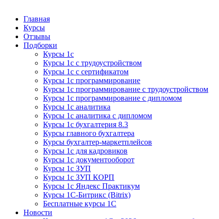
Курсы 1С
Курсы 1С официальная сертификация
Главная
Курсы
Отзывы
Подборки
Курсы 1с
Курсы 1с с трудоустройством
Курсы 1с с сертификатом
Курсы 1с программирование
Курсы 1с программирование с трудоустройством
Курсы 1с программирование с дипломом
Курсы 1с аналитика
Курсы 1с аналитика с дипломом
Курсы 1с бухгалтерия 8.3
Курсы главного бухгалтера
Курсы бухгалтер-маркетплейсов
Курсы 1с для кадровиков
Курсы 1с документооборот
Курсы 1с ЗУП
Курсы 1с ЗУП КОРП
Курсы 1с Яндекс Практикум
Курсы 1С-Битрикс (Bitrix)
Бесплатные курсы 1С
Новости