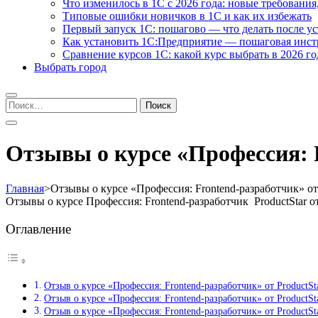
Что изменилось в 1С с 2026 года: новые требования
Типовые ошибки новичков в 1С и как их избежать
Первый запуск 1С: пошагово — что делать после у
Как установить 1С:Предприятие — пошаговая инс
Сравнение курсов 1С: какой курс выбрать в 2026 го
Выбрать город
Найти:
Отзывы о курсе «Профессия: F
Главная
>
Отзывы о курсе «Профессия: Frontend-разработчик» от 
Отзывы о курсе Профессия: Frontend-разработчик ProductStar 
Оглавление
Отзыв о курсе «Профессия: Frontend-разработчик» от ProductS
Отзыв о курсе «Профессия: Frontend-разработчик» от ProductS
Отзыв о курсе «Профессия: Frontend-разработчик» от ProductS