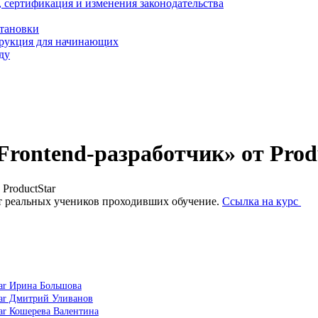
, сертификация и изменения законодательства
становки
трукция для начинающих
ду
rontend-разработчик» от Prod
ProductStar
от реальных учеников проходивших обучение.
Ссылка на курс
tar Ирина Большова
tar Дмитрий Уливанов
tar Кошерева Валентина