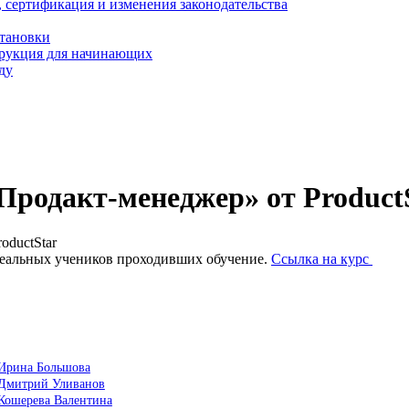
, сертификация и изменения законодательства
становки
трукция для начинающих
ду
Продакт-менеджер» от Product
oductStar
 реальных учеников проходивших обучение.
Ссылка на курс
 Ирина Большова
r Дмитрий Уливанов
 Кошерева Валентина