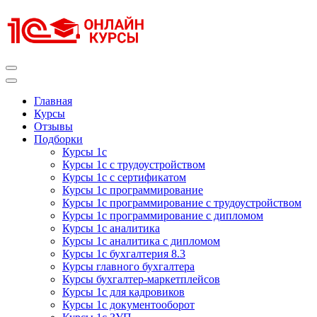
Перейти
к
содержимому
(нажмите
Enter)
Курсы 1С
Курсы 1С официальная сертификация
Главная
Курсы
Отзывы
Подборки
Курсы 1с
Курсы 1с с трудоустройством
Курсы 1с с сертификатом
Курсы 1с программирование
Курсы 1с программирование с трудоустройством
Курсы 1с программирование с дипломом
Курсы 1с аналитика
Курсы 1с аналитика с дипломом
Курсы 1с бухгалтерия 8.3
Курсы главного бухгалтера
Курсы бухгалтер-маркетплейсов
Курсы 1с для кадровиков
Курсы 1с документооборот