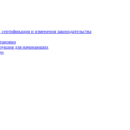
, сертификация и изменения законодательства
становки
трукция для начинающих
ду