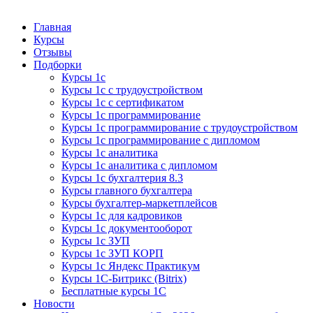
Курсы 1С
Курсы 1С официальная сертификация
Главная
Курсы
Отзывы
Подборки
Курсы 1с
Курсы 1с с трудоустройством
Курсы 1с с сертификатом
Курсы 1с программирование
Курсы 1с программирование с трудоустройством
Курсы 1с программирование с дипломом
Курсы 1с аналитика
Курсы 1с аналитика с дипломом
Курсы 1с бухгалтерия 8.3
Курсы главного бухгалтера
Курсы бухгалтер-маркетплейсов
Курсы 1с для кадровиков
Курсы 1с документооборот
Курсы 1с ЗУП
Курсы 1с ЗУП КОРП
Курсы 1с Яндекс Практикум
Курсы 1С-Битрикс (Bitrix)
Бесплатные курсы 1С
Новости