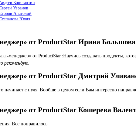
 Авдеев Константин
 Сергей Увранов
 Егоров Анатолий
 Степанова Юлия
неджер» от ProductStar Ирина Большова
т-менеджер» от ProductStar :Научись создавать продукты, кото
но рекомендую.
неджер» от ProductStar Дмитрий Уливан
о начинает с нуля. Вообше в целом если Вам интересно направл
неджер» от ProductStar Кошерева Вален
ния. Все понравилось.