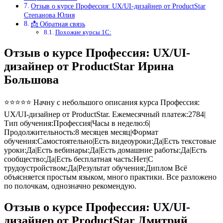
Отзыв о курсе Профессия: UX/UI-дизайнер от ProductStar
Степанова Юлия
📩 Обратная связь
Похожие курсы 1С:
Отзыв о курсе Профессия: UX/UI-
дизайнер от ProductStar Ирина
Большова
⭐⭐⭐⭐⭐ Начну с небольшого описания курса Профессия:
UX/UI-дизайнер от ProductStar. Ежемесячный платеж:2784|
Тип обучения:Профессия|Часы в неделю:6|
Продолжительность:8 месяцев месяц|Формат
обучения:Самостоятельно|Есть видеоуроки:Да|Есть текстовые
уроки:Да|Есть вебинары:Да|Есть домашние работы:Да|Есть
сообщество:Да|Есть бесплатная часть:Нет|С
трудоустройством:Да|Результат обучения:Диплом Всё
объясняется простым языком, много практики. Все разложено
по полочкам, однозначно рекомендую.
Отзыв о курсе Профессия: UX/UI-
дизайнер от ProductStar Дмитрий