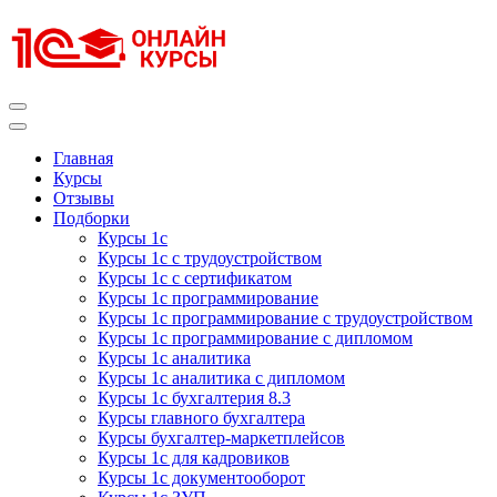
Перейти
к
содержимому
(нажмите
Enter)
Курсы 1С
Курсы 1С официальная сертификация
Главная
Курсы
Отзывы
Подборки
Курсы 1с
Курсы 1с с трудоустройством
Курсы 1с с сертификатом
Курсы 1с программирование
Курсы 1с программирование с трудоустройством
Курсы 1с программирование с дипломом
Курсы 1с аналитика
Курсы 1с аналитика с дипломом
Курсы 1с бухгалтерия 8.3
Курсы главного бухгалтера
Курсы бухгалтер-маркетплейсов
Курсы 1с для кадровиков
Курсы 1с документооборот