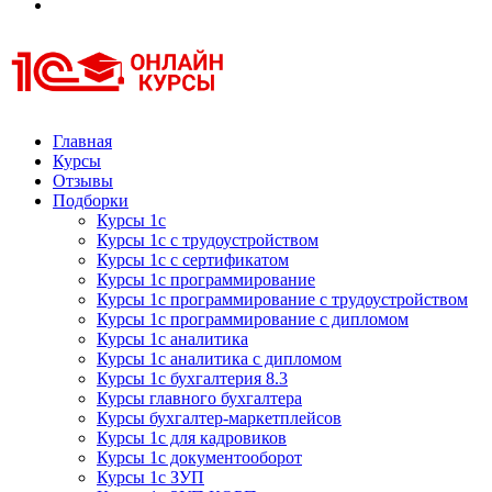
Курсы 1С
Курсы 1С официальная сертификация
Главная
Курсы
Отзывы
Подборки
Курсы 1с
Курсы 1с с трудоустройством
Курсы 1с с сертификатом
Курсы 1с программирование
Курсы 1с программирование с трудоустройством
Курсы 1с программирование с дипломом
Курсы 1с аналитика
Курсы 1с аналитика с дипломом
Курсы 1с бухгалтерия 8.3
Курсы главного бухгалтера
Курсы бухгалтер-маркетплейсов
Курсы 1с для кадровиков
Курсы 1с документооборот
Курсы 1с ЗУП