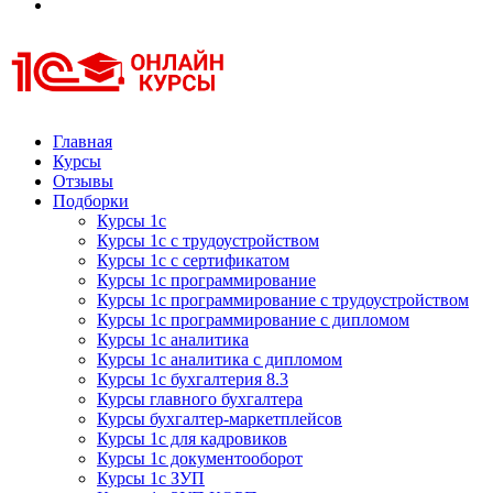
Курсы 1С
Курсы 1С официальная сертификация
Главная
Курсы
Отзывы
Подборки
Курсы 1с
Курсы 1с с трудоустройством
Курсы 1с с сертификатом
Курсы 1с программирование
Курсы 1с программирование с трудоустройством
Курсы 1с программирование с дипломом
Курсы 1с аналитика
Курсы 1с аналитика с дипломом
Курсы 1с бухгалтерия 8.3
Курсы главного бухгалтера
Курсы бухгалтер-маркетплейсов
Курсы 1с для кадровиков
Курсы 1с документооборот
Курсы 1с ЗУП