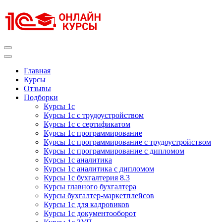
Перейти
к
содержимому
(нажмите
Enter)
Курсы 1С
Курсы 1С официальная сертификация
Главная
Курсы
Отзывы
Подборки
Курсы 1с
Курсы 1с с трудоустройством
Курсы 1с с сертификатом
Курсы 1с программирование
Курсы 1с программирование с трудоустройством
Курсы 1с программирование с дипломом
Курсы 1с аналитика
Курсы 1с аналитика с дипломом
Курсы 1с бухгалтерия 8.3
Курсы главного бухгалтера
Курсы бухгалтер-маркетплейсов
Курсы 1с для кадровиков
Курсы 1с документооборот