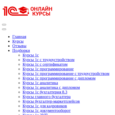
Перейти
к
содержимому
(нажмите
Enter)
Курсы 1С
Курсы 1С официальная сертификация
Главная
Курсы
Отзывы
Подборки
Курсы 1с
Курсы 1с с трудоустройством
Курсы 1с с сертификатом
Курсы 1с программирование
Курсы 1с программирование с трудоустройством
Курсы 1с программирование с дипломом
Курсы 1с аналитика
Курсы 1с аналитика с дипломом
Курсы 1с бухгалтерия 8.3
Курсы главного бухгалтера
Курсы бухгалтер-маркетплейсов
Курсы 1с для кадровиков
Курсы 1с документооборот