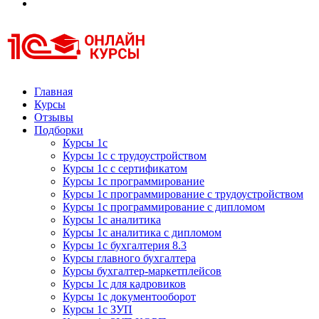
Курсы 1С
Курсы 1С официальная сертификация
Главная
Курсы
Отзывы
Подборки
Курсы 1с
Курсы 1с с трудоустройством
Курсы 1с с сертификатом
Курсы 1с программирование
Курсы 1с программирование с трудоустройством
Курсы 1с программирование с дипломом
Курсы 1с аналитика
Курсы 1с аналитика с дипломом
Курсы 1с бухгалтерия 8.3
Курсы главного бухгалтера
Курсы бухгалтер-маркетплейсов
Курсы 1с для кадровиков
Курсы 1с документооборот
Курсы 1с ЗУП