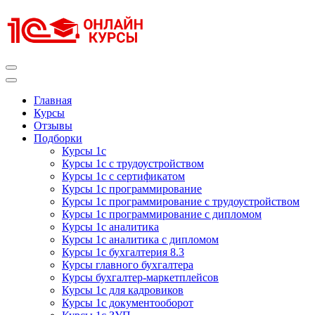
Перейти
к
содержимому
(нажмите
Enter)
Курсы 1С
Курсы 1С официальная сертификация
Главная
Курсы
Отзывы
Подборки
Курсы 1с
Курсы 1с с трудоустройством
Курсы 1с с сертификатом
Курсы 1с программирование
Курсы 1с программирование с трудоустройством
Курсы 1с программирование с дипломом
Курсы 1с аналитика
Курсы 1с аналитика с дипломом
Курсы 1с бухгалтерия 8.3
Курсы главного бухгалтера
Курсы бухгалтер-маркетплейсов
Курсы 1с для кадровиков
Курсы 1с документооборот