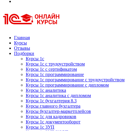
Курсы 1С
Курсы 1С официальная сертификация
Главная
Курсы
Отзывы
Подборки
Курсы 1с
Курсы 1с с трудоустройством
Курсы 1с с сертификатом
Курсы 1с программирование
Курсы 1с программирование с трудоустройством
Курсы 1с программирование с дипломом
Курсы 1с аналитика
Курсы 1с аналитика с дипломом
Курсы 1с бухгалтерия 8.3
Курсы главного бухгалтера
Курсы бухгалтер-маркетплейсов
Курсы 1с для кадровиков
Курсы 1с документооборот
Курсы 1с ЗУП