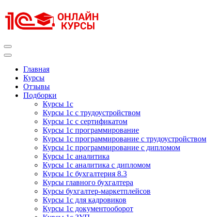
Перейти
к
содержимому
(нажмите
Enter)
Курсы 1С
Курсы 1С официальная сертификация
Главная
Курсы
Отзывы
Подборки
Курсы 1с
Курсы 1с с трудоустройством
Курсы 1с с сертификатом
Курсы 1с программирование
Курсы 1с программирование с трудоустройством
Курсы 1с программирование с дипломом
Курсы 1с аналитика
Курсы 1с аналитика с дипломом
Курсы 1с бухгалтерия 8.3
Курсы главного бухгалтера
Курсы бухгалтер-маркетплейсов
Курсы 1с для кадровиков
Курсы 1с документооборот