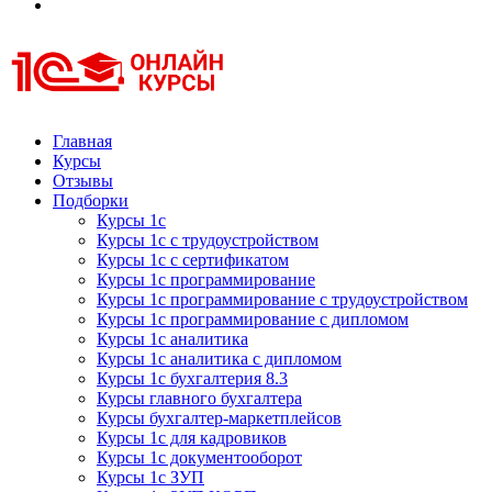
Курсы 1С
Курсы 1С официальная сертификация
Главная
Курсы
Отзывы
Подборки
Курсы 1с
Курсы 1с с трудоустройством
Курсы 1с с сертификатом
Курсы 1с программирование
Курсы 1с программирование с трудоустройством
Курсы 1с программирование с дипломом
Курсы 1с аналитика
Курсы 1с аналитика с дипломом
Курсы 1с бухгалтерия 8.3
Курсы главного бухгалтера
Курсы бухгалтер-маркетплейсов
Курсы 1с для кадровиков
Курсы 1с документооборот
Курсы 1с ЗУП