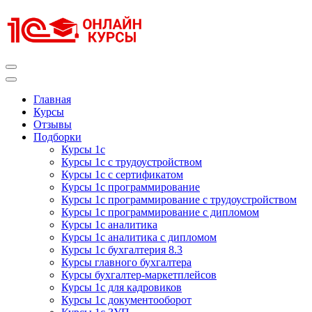
Перейти
к
содержимому
(нажмите
Enter)
Курсы 1С
Курсы 1С официальная сертификация
Главная
Курсы
Отзывы
Подборки
Курсы 1с
Курсы 1с с трудоустройством
Курсы 1с с сертификатом
Курсы 1с программирование
Курсы 1с программирование с трудоустройством
Курсы 1с программирование с дипломом
Курсы 1с аналитика
Курсы 1с аналитика с дипломом
Курсы 1с бухгалтерия 8.3
Курсы главного бухгалтера
Курсы бухгалтер-маркетплейсов
Курсы 1с для кадровиков
Курсы 1с документооборот