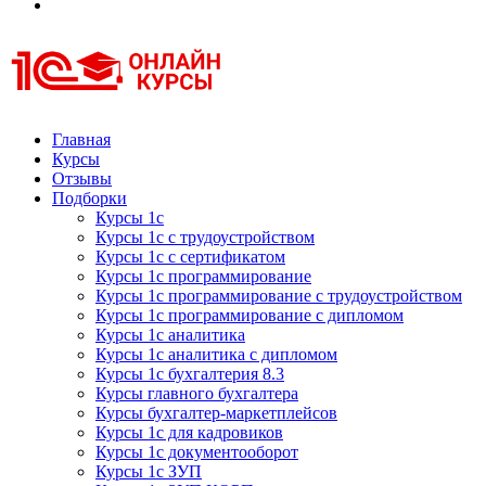
Курсы 1С
Курсы 1С официальная сертификация
Главная
Курсы
Отзывы
Подборки
Курсы 1с
Курсы 1с с трудоустройством
Курсы 1с с сертификатом
Курсы 1с программирование
Курсы 1с программирование с трудоустройством
Курсы 1с программирование с дипломом
Курсы 1с аналитика
Курсы 1с аналитика с дипломом
Курсы 1с бухгалтерия 8.3
Курсы главного бухгалтера
Курсы бухгалтер-маркетплейсов
Курсы 1с для кадровиков
Курсы 1с документооборот
Курсы 1с ЗУП