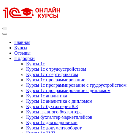
Перейти
к
содержимому
(нажмите
Enter)
Курсы 1С
Курсы 1С официальная сертификация
Главная
Курсы
Отзывы
Подборки
Курсы 1с
Курсы 1с с трудоустройством
Курсы 1с с сертификатом
Курсы 1с программирование
Курсы 1с программирование с трудоустройством
Курсы 1с программирование с дипломом
Курсы 1с аналитика
Курсы 1с аналитика с дипломом
Курсы 1с бухгалтерия 8.3
Курсы главного бухгалтера
Курсы бухгалтер-маркетплейсов
Курсы 1с для кадровиков
Курсы 1с документооборот