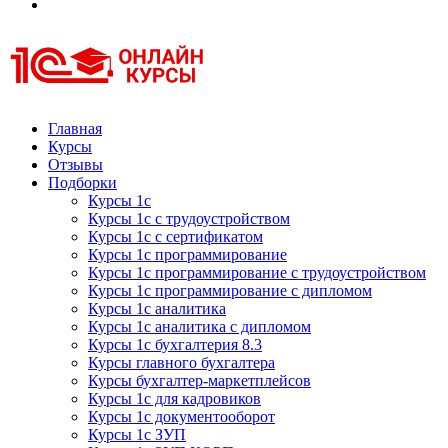
Курсы 1С
Курсы 1С официальная сертификация
Главная
Курсы
Отзывы
Подборки
Курсы 1с
Курсы 1с с трудоустройством
Курсы 1с с сертификатом
Курсы 1с программирование
Курсы 1с программирование с трудоустройством
Курсы 1с программирование с дипломом
Курсы 1с аналитика
Курсы 1с аналитика с дипломом
Курсы 1с бухгалтерия 8.3
Курсы главного бухгалтера
Курсы бухгалтер-маркетплейсов
Курсы 1с для кадровиков
Курсы 1с документооборот
Курсы 1с ЗУП