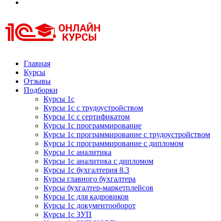
Курсы 1С
Курсы 1С официальная сертификация
Главная
Курсы
Отзывы
Подборки
Курсы 1с
Курсы 1с с трудоустройством
Курсы 1с с сертификатом
Курсы 1с программирование
Курсы 1с программирование с трудоустройством
Курсы 1с программирование с дипломом
Курсы 1с аналитика
Курсы 1с аналитика с дипломом
Курсы 1с бухгалтерия 8.3
Курсы главного бухгалтера
Курсы бухгалтер-маркетплейсов
Курсы 1с для кадровиков
Курсы 1с документооборот
Курсы 1с ЗУП