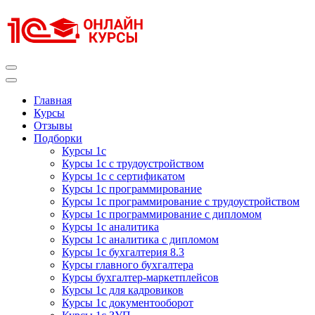
Перейти
к
содержимому
(нажмите
Enter)
Курсы 1С
Курсы 1С официальная сертификация
Главная
Курсы
Отзывы
Подборки
Курсы 1с
Курсы 1с с трудоустройством
Курсы 1с с сертификатом
Курсы 1с программирование
Курсы 1с программирование с трудоустройством
Курсы 1с программирование с дипломом
Курсы 1с аналитика
Курсы 1с аналитика с дипломом
Курсы 1с бухгалтерия 8.3
Курсы главного бухгалтера
Курсы бухгалтер-маркетплейсов
Курсы 1с для кадровиков
Курсы 1с документооборот