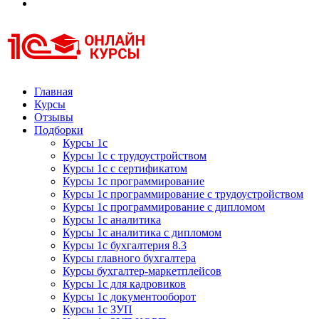
Курсы 1С
Курсы 1С официальная сертификация
Главная
Курсы
Отзывы
Подборки
Курсы 1с
Курсы 1с с трудоустройством
Курсы 1с с сертификатом
Курсы 1с программирование
Курсы 1с программирование с трудоустройством
Курсы 1с программирование с дипломом
Курсы 1с аналитика
Курсы 1с аналитика с дипломом
Курсы 1с бухгалтерия 8.3
Курсы главного бухгалтера
Курсы бухгалтер-маркетплейсов
Курсы 1с для кадровиков
Курсы 1с документооборот
Курсы 1с ЗУП