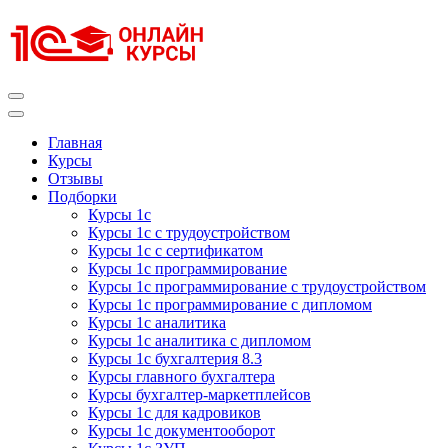
Перейти
к
содержимому
(нажмите
Enter)
Курсы 1С
Курсы 1С официальная сертификация
Главная
Курсы
Отзывы
Подборки
Курсы 1с
Курсы 1с с трудоустройством
Курсы 1с с сертификатом
Курсы 1с программирование
Курсы 1с программирование с трудоустройством
Курсы 1с программирование с дипломом
Курсы 1с аналитика
Курсы 1с аналитика с дипломом
Курсы 1с бухгалтерия 8.3
Курсы главного бухгалтера
Курсы бухгалтер-маркетплейсов
Курсы 1с для кадровиков
Курсы 1с документооборот