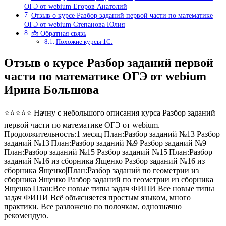
ОГЭ от webium Егоров Анатолий
Отзыв о курсе Разбор заданий первой части по математике
ОГЭ от webium Степанова Юлия
📩 Обратная связь
Похожие курсы 1С:
Отзыв о курсе Разбор заданий первой
части по математике ОГЭ от webium
Ирина Большова
⭐⭐⭐⭐⭐ Начну с небольшого описания курса Разбор заданий
первой части по математике ОГЭ от webium.
Продолжительность:1 месяц|План:Разбор заданий №13 Разбор
заданий №13|План:Разбор заданий №9 Разбор заданий №9|
План:Разбор заданий №15 Разбор заданий №15|План:Разбор
заданий №16 из сборника Ященко Разбор заданий №16 из
сборника Ященко|План:Разбор заданий по геометрии из
сборника Ященко Разбор заданий по геометрии из сборника
Ященко|План:Все новые типы задач ФИПИ Все новые типы
задач ФИПИ Всё объясняется простым языком, много
практики. Все разложено по полочкам, однозначно
рекомендую.