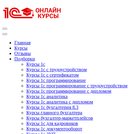
Перейти
к
содержимому
(нажмите
Enter)
Курсы 1С
Курсы 1С официальная сертификация
Главная
Курсы
Отзывы
Подборки
Курсы 1с
Курсы 1с с трудоустройством
Курсы 1с с сертификатом
Курсы 1с программирование
Курсы 1с программирование с трудоустройством
Курсы 1с программирование с дипломом
Курсы 1с аналитика
Курсы 1с аналитика с дипломом
Курсы 1с бухгалтерия 8.3
Курсы главного бухгалтера
Курсы бухгалтер-маркетплейсов
Курсы 1с для кадровиков
Курсы 1с документооборот