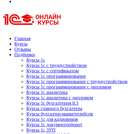
Курсы 1С
Курсы 1С официальная сертификация
Главная
Курсы
Отзывы
Подборки
Курсы 1с
Курсы 1с с трудоустройством
Курсы 1с с сертификатом
Курсы 1с программирование
Курсы 1с программирование с трудоустройством
Курсы 1с программирование с дипломом
Курсы 1с аналитика
Курсы 1с аналитика с дипломом
Курсы 1с бухгалтерия 8.3
Курсы главного бухгалтера
Курсы бухгалтер-маркетплейсов
Курсы 1с для кадровиков
Курсы 1с документооборот
Курсы 1с ЗУП