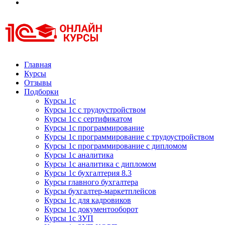
Курсы 1С
Курсы 1С официальная сертификация
Главная
Курсы
Отзывы
Подборки
Курсы 1с
Курсы 1с с трудоустройством
Курсы 1с с сертификатом
Курсы 1с программирование
Курсы 1с программирование с трудоустройством
Курсы 1с программирование с дипломом
Курсы 1с аналитика
Курсы 1с аналитика с дипломом
Курсы 1с бухгалтерия 8.3
Курсы главного бухгалтера
Курсы бухгалтер-маркетплейсов
Курсы 1с для кадровиков
Курсы 1с документооборот
Курсы 1с ЗУП