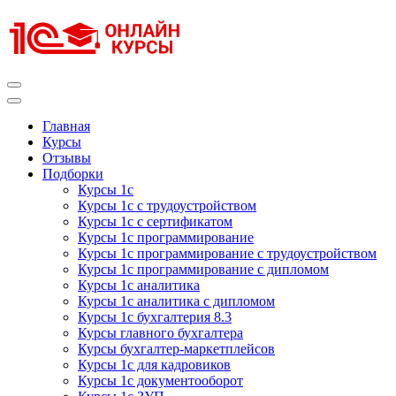
Перейти
к
содержимому
(нажмите
Enter)
Курсы 1С
Курсы 1С официальная сертификация
Главная
Курсы
Отзывы
Подборки
Курсы 1с
Курсы 1с с трудоустройством
Курсы 1с с сертификатом
Курсы 1с программирование
Курсы 1с программирование с трудоустройством
Курсы 1с программирование с дипломом
Курсы 1с аналитика
Курсы 1с аналитика с дипломом
Курсы 1с бухгалтерия 8.3
Курсы главного бухгалтера
Курсы бухгалтер-маркетплейсов
Курсы 1с для кадровиков
Курсы 1с документооборот