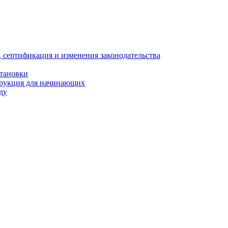
, сертификация и изменения законодательства
становки
трукция для начинающих
ду