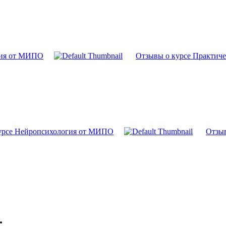
гия от МИПО
Отзывы о курсе Практиче
урсе Нейропсихология от МИПО
Отзы
.