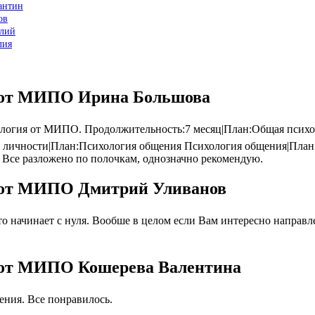
антин
ов
олий
лия
я от МИПО Ирина Большова
логия от МИПО. Продолжительность:7 месяц|План:Общая психо
я личности|План:Психология общения Психология общения|План
 Все разложено по полочкам, однозначно рекомендую.
я от МИПО Дмитрий Уливанов
 начинает с нуля. Вообше в целом если Вам интересно направлен
я от МИПО Кошерева Валентина
ния. Все понравилось.