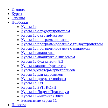
Курсы 1С
Курсы 1С официальная сертификация
Главная
Курсы
Отзывы
Подборки
Курсы 1с
Курсы 1с с трудоустройством
Курсы 1с с сертификатом
Курсы 1с программирование
Курсы 1с программирование с трудоустройством
Курсы 1с программирование с дипломом
Курсы 1с аналитика
Курсы 1с аналитика с дипломом
Курсы 1с бухгалтерия 8.3
Курсы главного бухгалтера
Курсы бухгалтер-маркетплейсов
Курсы 1с для кадровиков
Курсы 1с документооборот
Курсы 1с ЗУП
Курсы 1с ЗУП КОРП
Курсы 1с Яндекс Практикум
Курсы 1С-Битрикс (Bitrix)
Бесплатные курсы 1С
Новости