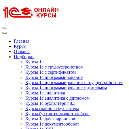
Перейти
к
содержимому
(нажмите
Enter)
Курсы 1С
Курсы 1С официальная сертификация
Главная
Курсы
Отзывы
Подборки
Курсы 1с
Курсы 1с с трудоустройством
Курсы 1с с сертификатом
Курсы 1с программирование
Курсы 1с программирование с трудоустройством
Курсы 1с программирование с дипломом
Курсы 1с аналитика
Курсы 1с аналитика с дипломом
Курсы 1с бухгалтерия 8.3
Курсы главного бухгалтера
Курсы бухгалтер-маркетплейсов
Курсы 1с для кадровиков
Курсы 1с документооборот