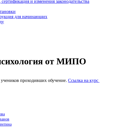
, сертификация и изменения законодательства
становки
трукция для начинающих
ду
психология от МИПО
 учеников проходивших обучение.
Ссылка на курс
ова
ванов
ентина