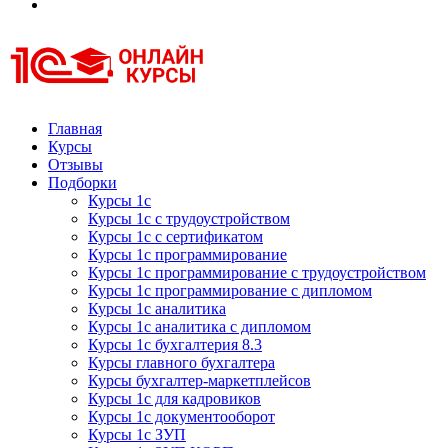
Курсы 1С
Курсы 1С официальная сертификация
Главная
Курсы
Отзывы
Подборки
Курсы 1с
Курсы 1с с трудоустройством
Курсы 1с с сертификатом
Курсы 1с программирование
Курсы 1с программирование с трудоустройством
Курсы 1с программирование с дипломом
Курсы 1с аналитика
Курсы 1с аналитика с дипломом
Курсы 1с бухгалтерия 8.3
Курсы главного бухгалтера
Курсы бухгалтер-маркетплейсов
Курсы 1с для кадровиков
Курсы 1с документооборот
Курсы 1с ЗУП