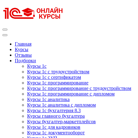
Перейти
к
содержимому
(нажмите
Enter)
Курсы 1С
Курсы 1С официальная сертификация
Главная
Курсы
Отзывы
Подборки
Курсы 1с
Курсы 1с с трудоустройством
Курсы 1с с сертификатом
Курсы 1с программирование
Курсы 1с программирование с трудоустройством
Курсы 1с программирование с дипломом
Курсы 1с аналитика
Курсы 1с аналитика с дипломом
Курсы 1с бухгалтерия 8.3
Курсы главного бухгалтера
Курсы бухгалтер-маркетплейсов
Курсы 1с для кадровиков
Курсы 1с документооборот