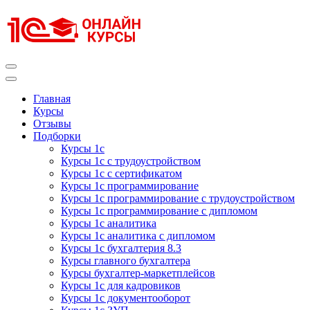
Перейти
к
содержимому
(нажмите
Enter)
Курсы 1С
Курсы 1С официальная сертификация
Главная
Курсы
Отзывы
Подборки
Курсы 1с
Курсы 1с с трудоустройством
Курсы 1с с сертификатом
Курсы 1с программирование
Курсы 1с программирование с трудоустройством
Курсы 1с программирование с дипломом
Курсы 1с аналитика
Курсы 1с аналитика с дипломом
Курсы 1с бухгалтерия 8.3
Курсы главного бухгалтера
Курсы бухгалтер-маркетплейсов
Курсы 1с для кадровиков
Курсы 1с документооборот