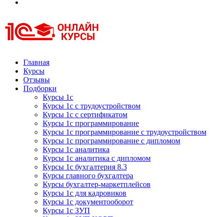
Курсы 1С
Курсы 1С официальная сертификация
Главная
Курсы
Отзывы
Подборки
Курсы 1с
Курсы 1с с трудоустройством
Курсы 1с с сертификатом
Курсы 1с программирование
Курсы 1с программирование с трудоустройством
Курсы 1с программирование с дипломом
Курсы 1с аналитика
Курсы 1с аналитика с дипломом
Курсы 1с бухгалтерия 8.3
Курсы главного бухгалтера
Курсы бухгалтер-маркетплейсов
Курсы 1с для кадровиков
Курсы 1с документооборот
Курсы 1с ЗУП