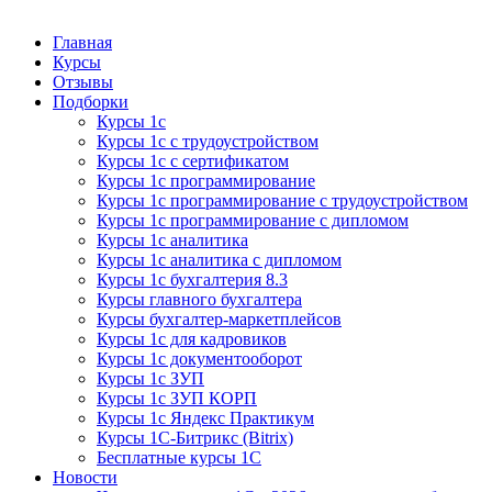
Курсы 1С
Курсы 1С официальная сертификация
Главная
Курсы
Отзывы
Подборки
Курсы 1с
Курсы 1с с трудоустройством
Курсы 1с с сертификатом
Курсы 1с программирование
Курсы 1с программирование с трудоустройством
Курсы 1с программирование с дипломом
Курсы 1с аналитика
Курсы 1с аналитика с дипломом
Курсы 1с бухгалтерия 8.3
Курсы главного бухгалтера
Курсы бухгалтер-маркетплейсов
Курсы 1с для кадровиков
Курсы 1с документооборот
Курсы 1с ЗУП
Курсы 1с ЗУП КОРП
Курсы 1с Яндекс Практикум
Курсы 1С-Битрикс (Bitrix)
Бесплатные курсы 1С
Новости