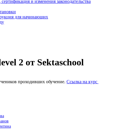
, сертификация и изменения законодательства
становки
трукция для начинающих
ду
vel 2 от Sektaschool
х учеников проходивших обучение.
Ссылка на курс
ова
ванов
ентина