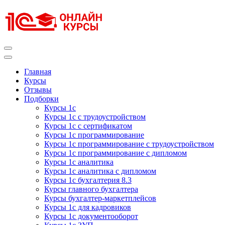
Перейти
к
содержимому
(нажмите
Enter)
Курсы 1С
Курсы 1С официальная сертификация
Главная
Курсы
Отзывы
Подборки
Курсы 1с
Курсы 1с с трудоустройством
Курсы 1с с сертификатом
Курсы 1с программирование
Курсы 1с программирование с трудоустройством
Курсы 1с программирование с дипломом
Курсы 1с аналитика
Курсы 1с аналитика с дипломом
Курсы 1с бухгалтерия 8.3
Курсы главного бухгалтера
Курсы бухгалтер-маркетплейсов
Курсы 1с для кадровиков
Курсы 1с документооборот