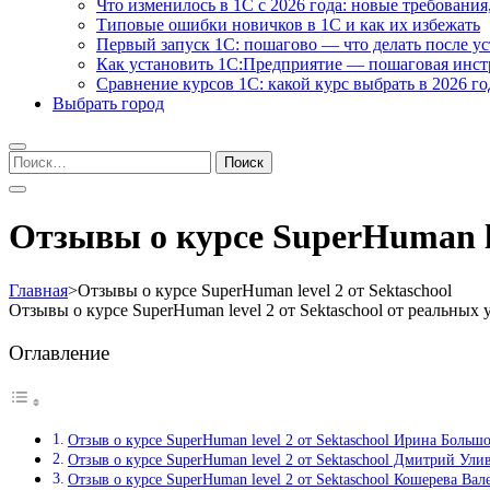
Что изменилось в 1С с 2026 года: новые требования
Типовые ошибки новичков в 1С и как их избежать
Первый запуск 1С: пошагово — что делать после у
Как установить 1С:Предприятие — пошаговая инс
Сравнение курсов 1С: какой курс выбрать в 2026 го
Выбрать город
Найти:
Отзывы о курсе SuperHuman le
Главная
>
Отзывы о курсе SuperHuman level 2 от Sektaschool
Отзывы о курсе SuperHuman level 2 от Sektaschool от реальны
Оглавление
Отзыв о курсе SuperHuman level 2 от Sektaschool Ирина Больш
Отзыв о курсе SuperHuman level 2 от Sektaschool Дмитрий Ули
Отзыв о курсе SuperHuman level 2 от Sektaschool Кошерева Вал