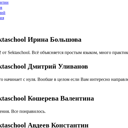
антин
ов
лий
лия
ektaschool Ирина Большова
от Sektaschool. Всё объясняется простым языком, много практи
ektaschool Дмитрий Уливанов
 начинает с нуля. Вообше в целом если Вам интересно направлен
ektaschool Кошерева Валентина
ния. Все понравилось.
ktaschool Авдеев Константин