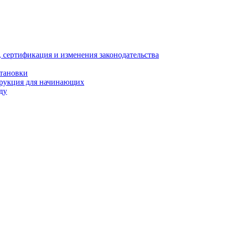
, сертификация и изменения законодательства
становки
трукция для начинающих
ду