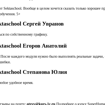
т Sektaschool. Вообще в целом хочется сказать только хорошее 
 обучения. 5+
ktaschool Сергей Увранов
ся по собственному графику.
ktaschool Егоров Анатолий
осле каждого модуля нужно было выполнять реальные задачи, бл
ошибки.
ektaschool Степанова Юлия
юбое удобное время.
отзывы на почту:
otzyv@kurs-1c.ru
Подробнее о курсе SuperHuman 